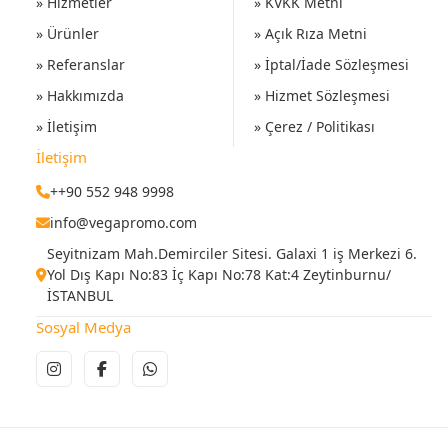
» Hizmetler
» KVKK Metni
» Ürünler
» Açık Rıza Metni
» Referanslar
» İptal/İade Sözleşmesi
» Hakkımızda
» Hizmet Sözleşmesi
» İletişim
» Çerez / Politikası
İletişim
++90 552 948 9998
info@vegapromo.com
Seyitnizam Mah.Demirciler Sitesi. Galaxi 1 iş Merkezi 6.
Yol Dış Kapı No:83 İç Kapı No:78 Kat:4 Zeytinburnu/
İSTANBUL
Sosyal Medya