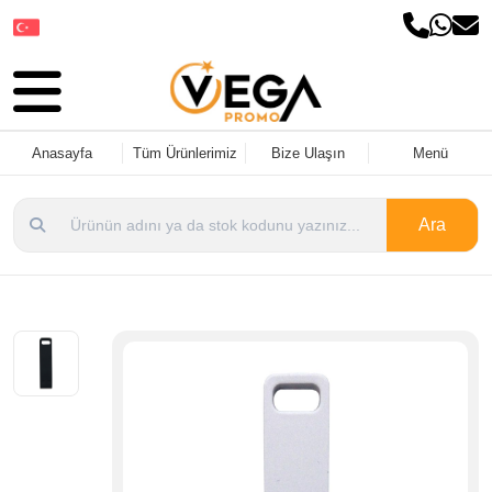
Dil Seçin
Anasayfa
Tüm Ürünlerimiz
Bize Ulaşın
Menü
Ara