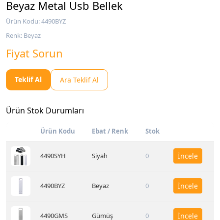
Beyaz Metal Usb Bellek
Ürün Kodu: 4490BYZ
Renk: Beyaz
Fiyat Sorun
Teklif Al
Ara Teklif Al
Ürün Stok Durumları
Ürün Kodu
Ebat / Renk
Stok
4490SYH
Siyah
0
İncele
4490BYZ
Beyaz
0
İncele
4490GMS
Gümüş
0
İncele