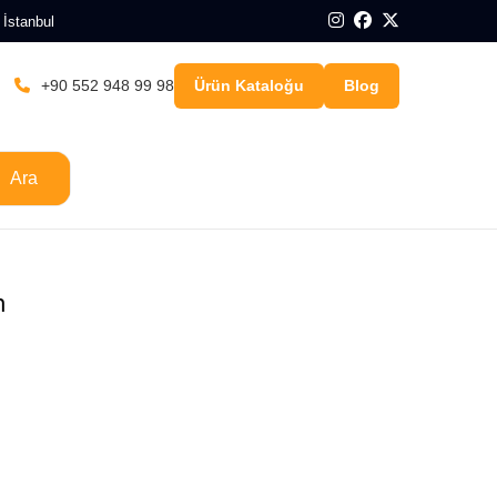
 İstanbul
+90 552 948 99 98
Ürün Kataloğu
Blog
Ara
m