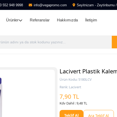
0 552 948 9998
info@vegapromo.com
Seyitnizam - Zeytinburnu /
Ürünler
Referanslar
Hakkımızda
İletişim
Lacivert Plastik Kale
Ürün Kodu: 5180LCV
Renk: Lacivert
7,90 TL
Kdv Dahil : 9,48 TL
Teklif Al
Ara Teklif Al