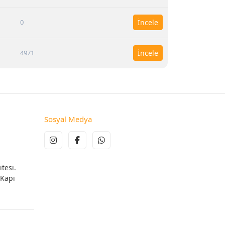
0
İncele
4971
İncele
Sosyal Medya
tesi.
 Kapı