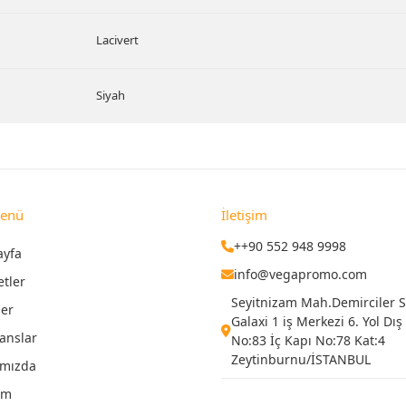
Lacivert
Siyah
Menü
İletişim
++90 552 948 9998
ayfa
info@vegapromo.com
etler
Seyitnizam Mah.Demirciler Si
ler
Galaxi 1 iş Merkezi 6. Yol Dış
anslar
No:83 İç Kapı No:78 Kat:4
Zeytinburnu/İSTANBUL
ımızda
şim