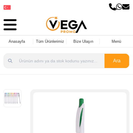
Dil Seçin
Anasayfa
Tüm Ürünlerimiz
Bize Ulaşın
Menü
Ara