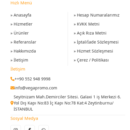
Hızlı Menü
» Anasayfa
» Hesap Numaralarımız
» Hizmetler
» KVKK Metni
» Ürünler
» Açık Rıza Metni
» Referanslar
» İptal/İade Sözleşmesi
» Hakkımızda
» Hizmet Sözleşmesi
» İletişim
» Çerez / Politikası
İletişim
++90 552 948 9998
info@vegapromo.com
Seyitnizam Mah.Demirciler Sitesi. Galaxi 1 iş Merkezi 6.
Yol Dış Kapı No:83 İç Kapı No:78 Kat:4 Zeytinburnu/
İSTANBUL
Sosyal Medya