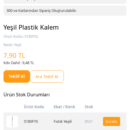
300 ve Katlarından Sipariş Oluşturulabilir.
Yeşil Plastik Kalem
Ürün Kodu: 5180YSL
Renk: Yeşil
7,90 TL
Kdv Dahil : 9,48 TL
Teklif Al
Ara Teklif Al
Ürün Stok Durumları
Ürün Kodu
Ebat / Renk
Stok
5180FYS
Fıstık Yeşili
8521
İncele