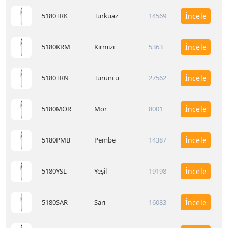
5180TRK
Turkuaz
14569
İncele
5180KRM
Kırmızı
5363
İncele
5180TRN
Turuncu
27562
İncele
5180MOR
Mor
8001
İncele
5180PMB
Pembe
14387
İncele
5180YSL
Yeşil
19198
İncele
5180SAR
Sarı
16083
İncele