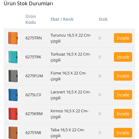
Ürün Stok Durumları
Ürün
Ebat / Renk
Stok
Kodu
Turuncu 16,5 X 22 Cm-
6275TRN
0
İncele
çizgili
Turkuaz 16,5 X 22 Cm-
6275TRK
0
İncele
çizgili
Füme 16,5 X 22 Cm-
6275FUM
0
İncele
çizgili
Lacivert 16,5 X 22 Cm-
6275LCV
0
İncele
çizgili
Kırmızı 16,5 X 22 Cm-
6275KRM
0
İncele
çizgili
Taba 16,5 X 22 Cm-
6275TAB
0
İncele
çizgili