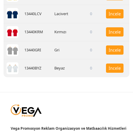
13440LCV
Lacivert
0
İncele
13440KRM
Kırmızı
0
İncele
13440GRI
Gri
0
İncele
13440BYZ
Beyaz
0
İncele
Vega Promosyon Reklam Organizasyon ve Matbaacılık Hizmetleri