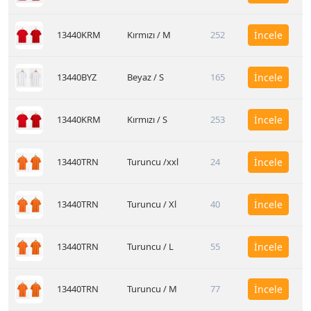
13440KRM
Kırmızı / M
252
İncele
13440BYZ
Beyaz / S
165
İncele
13440KRM
Kırmızı / S
253
İncele
13440TRN
Turuncu /xxl
24
İncele
13440TRN
Turuncu / Xl
40
İncele
13440TRN
Turuncu / L
55
İncele
13440TRN
Turuncu / M
77
İncele