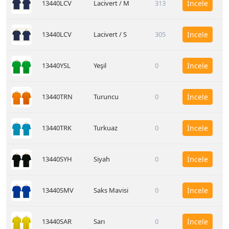
13440LCV
Lacivert / M
313
İncele
13440LCV
Lacivert / S
305
İncele
13440YSL
Yeşil
0
İncele
13440TRN
Turuncu
0
İncele
13440TRK
Turkuaz
0
İncele
13440SYH
Siyah
0
İncele
13440SMV
Saks Mavisi
0
İncele
13440SAR
Sarı
0
İncele