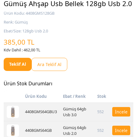
Gümüş Ahşap Usb Bellek 128gb Usb 2.0
Ürün Kodu: 4408GMS128GB
Renk: Gümüş
Ebat/Size: 128gb Usb 2.0
385,00 TL
Kdv Dahil : 462,00 TL
Teklif Al
Ara Teklif Al
Ürün Stok Durumları
Ürün Kodu
Ebat / Renk
Stok
Gümüş 64gb
4408GMS64GBU3
552
İncele
Usb 3.0
Gümüş 64gb
4408GMS64GB
552
İncele
Usb 2.0