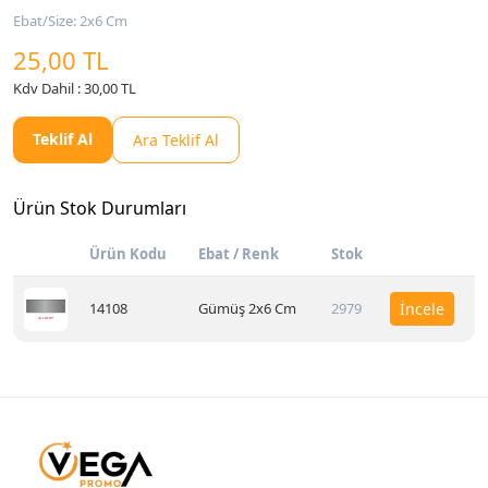
Ebat/Size: 2x6 Cm
25,00 TL
Kdv Dahil : 30,00 TL
Teklif Al
Ara Teklif Al
Ürün Stok Durumları
Ürün Kodu
Ebat / Renk
Stok
14108
Gümüş 2x6 Cm
2979
İncele