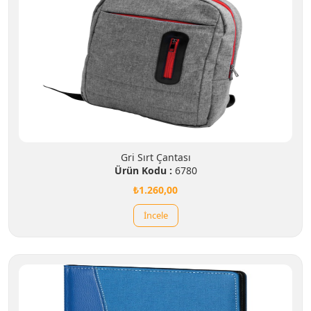
Gri Sırt Çantası
Ürün Kodu :
6780
₺1.260,00
İncele