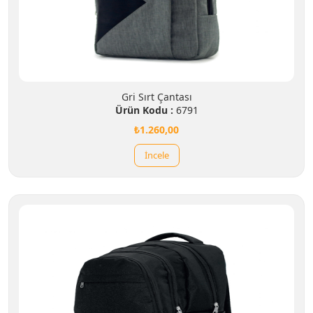
Gri Sırt Çantası
Ürün Kodu :
6791
₺1.260,00
İncele