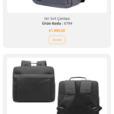
Gri Sırt Çantası
Ürün Kodu :
6794
₺1.800,00
İncele