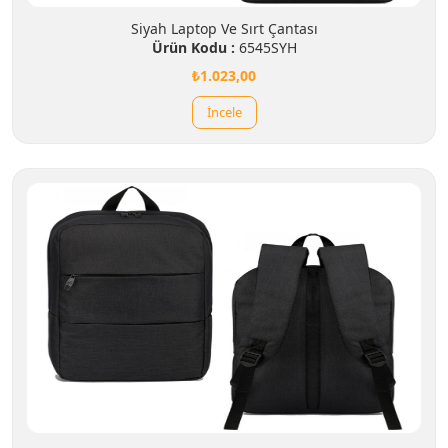
Siyah Laptop Ve Sırt Çantası
Ürün Kodu :
6545SYH
₺1.023,00
İncele