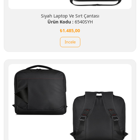
Siyah Laptop Ve Sırt Çantası
Ürün Kodu :
6540SYH
₺1.485,00
İncele