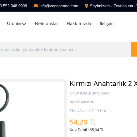
0 552 948 9998
info@vegapromo.com
Seyitnizam - Zeytinburnu /
Ürünler
Referanslar
Hakkımızda
İletişim
Kırmızı Anahtarlık 2
Ürün Kodu: 8015KRM
Renk: Kırmızı
Ebat/Size: 2 X 13 Cm
54,20 TL
Kdv Dahil : 65,04 TL