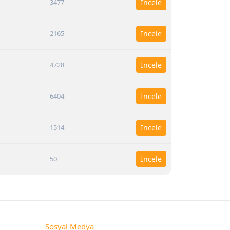
3477
İncele
2165
İncele
4728
İncele
6404
İncele
1514
İncele
50
İncele
Sosyal Medya