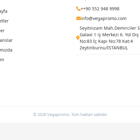
++90 552 948 9998
ayfa
info@vegapromo.com
etler
Seyitnizam Mah.Demirciler Si
ler
Galaxi 1 iş Merkezi 6. Yol Dış
anslar
No:83 İç Kapı No:78 Kat:4
Zeytinburnu/İSTANBUL
ımızda
şim
© 2026 Vegapromo. Tüm hakları saklıdır.