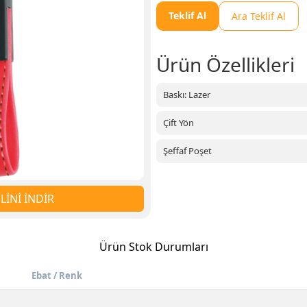
Teklif Al
Ara Teklif Al
Ürün Özellikleri
Baskı: Lazer
Çift Yön
Şeffaf Poşet
İNİ İNDİR
Ürün Stok Durumları
Ebat / Renk