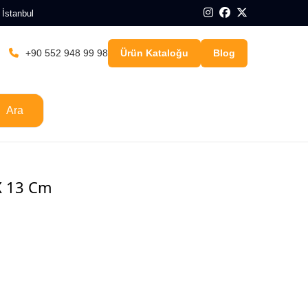
 İstanbul
+90 552 948 99 98
Ürün Kataloğu
Blog
Ara
 X 13 Cm