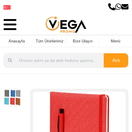
Dil Seçin
Anasayfa
Tüm Ürünlerimiz
Bize Ulaşın
Menü
Ara