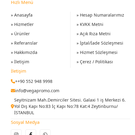
Hızlı Menü
» Anasayfa
» Hesap Numaralarımız
» Hizmetler
» KVKK Metni
» Ürünler
» Açık Rıza Metni
» Referanslar
» İptal/İade Sözleşmesi
» Hakkımızda
» Hizmet Sözleşmesi
» İletişim
» Çerez / Politikası
İletişim
++90 552 948 9998
info@vegapromo.com
Seyitnizam Mah.Demirciler Sitesi. Galaxi 1 iş Merkezi 6.
Yol Dış Kapı No:83 İç Kapı No:78 Kat:4 Zeytinburnu/
İSTANBUL
Sosyal Medya