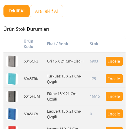
Teklif Al
Ara Teklif Al
Ürün Stok Durumları
Ürün
Ebat / Renk
Stok
Kodu
6045GRI
Gri 15 X 21 Cm- Çizgili
6903
İncele
Turkuaz 15 X 21 Cm-
6045TRK
175
İncele
Çizgili
Füme 15 X 21 Cm-
6045FUM
16615
İncele
Çizgili
Lacivert 15 X 21 Cm-
6045LCV
0
İncele
Çizgili
Kırmızı 15 X 21 Cm-