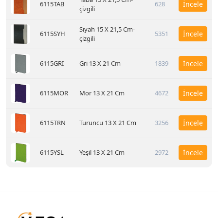
6115TAB
628
İncele
çizgili
Siyah 15 X 21,5 Cm-
6115SYH
5351
İncele
çizgili
6115GRI
Gri 13 X 21 Cm
1839
İncele
6115MOR
Mor 13 X 21 Cm
4672
İncele
6115TRN
Turuncu 13 X 21 Cm
3256
İncele
6115YSL
Yeşil 13 X 21 Cm
2972
İncele