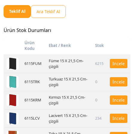
Teklif Al
Ara Teklif Al
Ürün Stok Durumları
Ürün
Ebat / Renk
Stok
Kodu
Füme 15 X 21,5 Cm-
6115FUM
6215
İncele
çizgili
Turkuaz 15 X 21,5 Cm-
6115TRK
0
İncele
çizgili
Kırmızı 15 X 21,5 Cm-
6115KRM
0
İncele
çizgili
Lacivert 15 X 21,5 Cm-
6115LCV
234
İncele
çizgili
Taba 15 X 21,5 Cm-