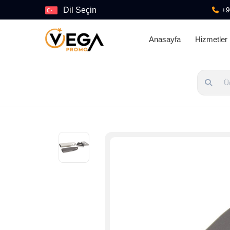
Dil Seçin
+9
Anasayfa
Hizmetler