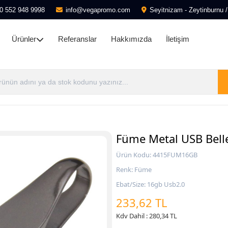
0 552 948 9998
info@vegapromo.com
Seyitnizam - Zeytinburnu /
Ürünler
Referanslar
Hakkımızda
İletişim
Füme Metal USB Bell
Ürün Kodu: 4415FUM16GB
Renk: Füme
Ebat/Size: 16gb Usb2.0
233,62 TL
Kdv Dahil : 280,34 TL