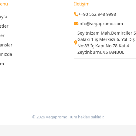
Menü
İletişim
++90 552 948 9998
ayfa
info@vegapromo.com
etler
Seyitnizam Mah.Demirciler Si
ler
Galaxi 1 iş Merkezi 6. Yol Dış
anslar
No:83 İç Kapı No:78 Kat:4
Zeytinburnu/İSTANBUL
ımızda
şim
© 2026 Vegapromo. Tüm hakları saklıdır.