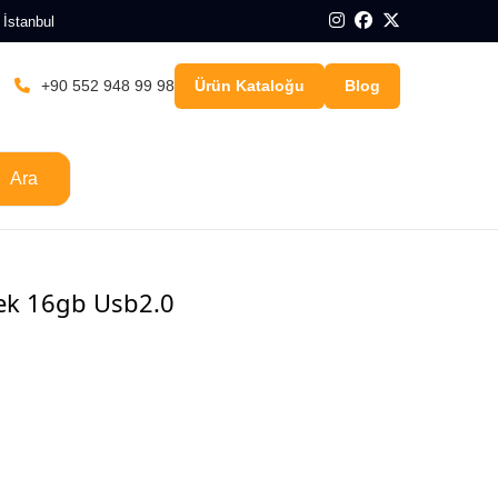
 İstanbul
+90 552 948 99 98
Ürün Kataloğu
Blog
Ara
ek 16gb Usb2.0