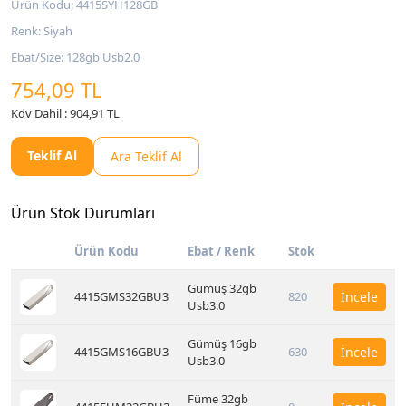
Ürün Kodu: 4415SYH128GB
Renk: Siyah
Ebat/Size: 128gb Usb2.0
754,09 TL
Kdv Dahil : 904,91 TL
Teklif Al
Ara Teklif Al
Ürün Stok Durumları
Ürün Kodu
Ebat / Renk
Stok
Gümüş 32gb
4415GMS32GBU3
820
İncele
Usb3.0
Gümüş 16gb
4415GMS16GBU3
630
İncele
Usb3.0
Füme 32gb