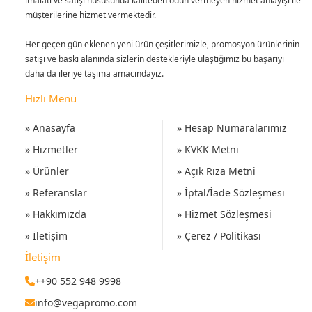
ithalatı ve satışı hususunda kaliteden ödün vermeyen hizmet anlayışı ile
müşterilerine hizmet vermektedir.
Her geçen gün eklenen yeni ürün çeşitlerimizle, promosyon ürünlerinin
satışı ve baskı alanında sizlerin destekleriyle ulaştığımız bu başarıyı
daha da ileriye taşıma amacındayız.
Hızlı Menü
» Anasayfa
» Hesap Numaralarımız
» Hizmetler
» KVKK Metni
» Ürünler
» Açık Rıza Metni
» Referanslar
» İptal/İade Sözleşmesi
» Hakkımızda
» Hizmet Sözleşmesi
» İletişim
» Çerez / Politikası
İletişim
++90 552 948 9998
info@vegapromo.com