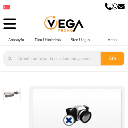
Dil Seçin
Anasayfa
Tüm Ürünlerimiz
Bize Ulaşın
Menü
Ara