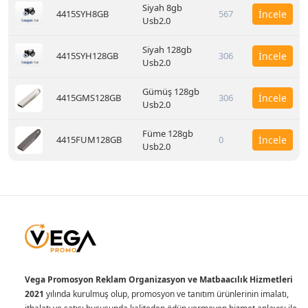
Siyah 8gb
4415SYH8GB
567
İncele
Usb2.0
Siyah 128gb
4415SYH128GB
306
İncele
Usb2.0
Gümüş 128gb
4415GMS128GB
306
İncele
Usb2.0
Füme 128gb
4415FUM128GB
0
İncele
Usb2.0
Vega Promosyon Reklam Organizasyon ve Matbaacılık Hizmetleri
2021
yılında kurulmuş olup, promosyon ve tanıtım ürünlerinin imalatı,