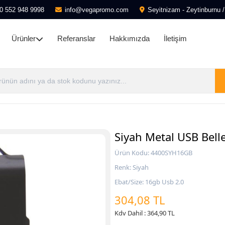
0 552 948 9998
info@vegapromo.com
Seyitnizam - Zeytinburnu /
Ürünler
Referanslar
Hakkımızda
İletişim
Siyah Metal USB Bell
Ürün Kodu: 4400SYH16GB
Renk: Siyah
Ebat/Size: 16gb Usb 2.0
304,08 TL
Kdv Dahil : 364,90 TL