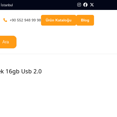
 İstanbul
+90 552 948 99 98
Ürün Kataloğu
Blog
Ara
ek 16gb Usb 2.0