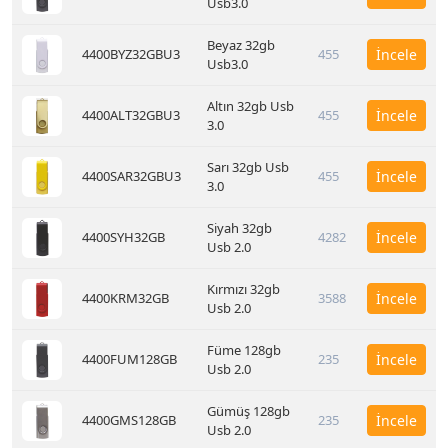
Usb3.0
Beyaz 32gb
4400BYZ32GBU3
455
İncele
Usb3.0
Altın 32gb Usb
4400ALT32GBU3
455
İncele
3.0
Sarı 32gb Usb
4400SAR32GBU3
455
İncele
3.0
Siyah 32gb
4400SYH32GB
4282
İncele
Usb 2.0
Kırmızı 32gb
4400KRM32GB
3588
İncele
Usb 2.0
Füme 128gb
4400FUM128GB
235
İncele
Usb 2.0
Gümüş 128gb
4400GMS128GB
235
İncele
Usb 2.0