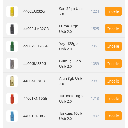
Sarı 32gb Usb
4400SAR32G
1224
İncele
2.0
Füme 32gb
4400FUM32GB
1525
İncele
Usb 2.0
Yeşil 128gb
4400YSL128GB
235
İncele
Usb 2.0
Gümüş 32gb
4400GMS32G
1039
İncele
Usb 2.0
Altın 8gb Usb
4400ALT8GB
738
İncele
2.0
Turuncu 16gb
4400TRN16GB
1718
İncele
Usb 2.0
Turkuaz 16gb
4400TRK16G
1697
İncele
Usb 2.0