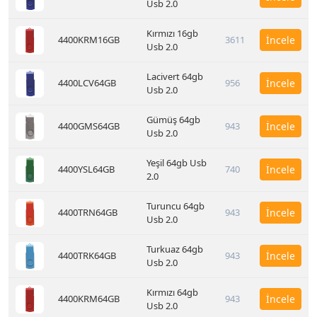
Usb 2.0
Kırmızı 16gb
4400KRM16GB
3611
İncele
Usb 2.0
Lacivert 64gb
4400LCV64GB
956
İncele
Usb 2.0
Gümüş 64gb
4400GMS64GB
943
İncele
Usb 2.0
Yeşil 64gb Usb
4400YSL64GB
740
İncele
2.0
Turuncu 64gb
4400TRN64GB
943
İncele
Usb 2.0
Turkuaz 64gb
4400TRK64GB
943
İncele
Usb 2.0
Kırmızı 64gb
4400KRM64GB
943
İncele
Usb 2.0