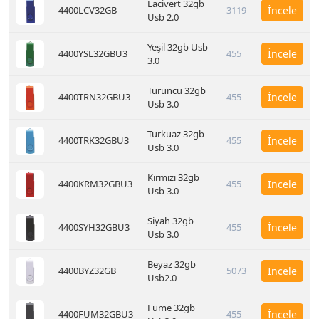
Lacivert 32gb
4400LCV32GB
3119
İncele
Usb 2.0
Yeşil 32gb Usb
4400YSL32GBU3
455
İncele
3.0
Turuncu 32gb
4400TRN32GBU3
455
İncele
Usb 3.0
Turkuaz 32gb
4400TRK32GBU3
455
İncele
Usb 3.0
Kırmızı 32gb
4400KRM32GBU3
455
İncele
Usb 3.0
Siyah 32gb
4400SYH32GBU3
455
İncele
Usb 3.0
Beyaz 32gb
4400BYZ32GB
5073
İncele
Usb2.0
Füme 32gb
4400FUM32GBU3
455
İncele