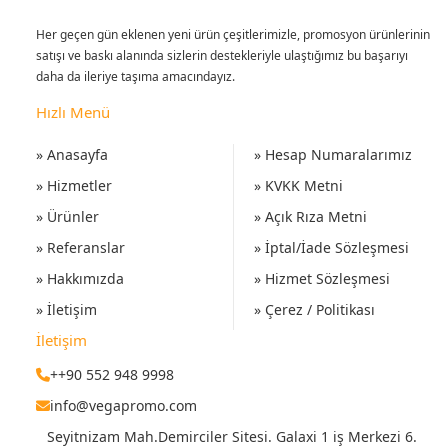
Her geçen gün eklenen yeni ürün çeşitlerimizle, promosyon ürünlerinin
satışı ve baskı alanında sizlerin destekleriyle ulaştığımız bu başarıyı
daha da ileriye taşıma amacındayız.
Hızlı Menü
» Anasayfa
» Hesap Numaralarımız
» Hizmetler
» KVKK Metni
» Ürünler
» Açık Rıza Metni
» Referanslar
» İptal/İade Sözleşmesi
» Hakkımızda
» Hizmet Sözleşmesi
» İletişim
» Çerez / Politikası
İletişim
++90 552 948 9998
info@vegapromo.com
Seyitnizam Mah.Demirciler Sitesi. Galaxi 1 iş Merkezi 6.