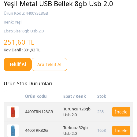
Yeşil Metal USB Bellek 8gb Usb 2.0
Ürün Kodu: 4400YSL8GB
Renk: Yeşil
Ebat/Size: 8gb Usb 2.0
251,60 TL
Kdv Dahil : 301,92 TL
Teklif Al
Ara Teklif Al
Ürün Stok Durumları
Ürün Kodu
Ebat / Renk
Stok
Turuncu 128gb
4400TRN128GB
235
İncele
Usb 2.0
Turkuaz 32gb
4400TRK32G
1658
İncele
Usb 2.0