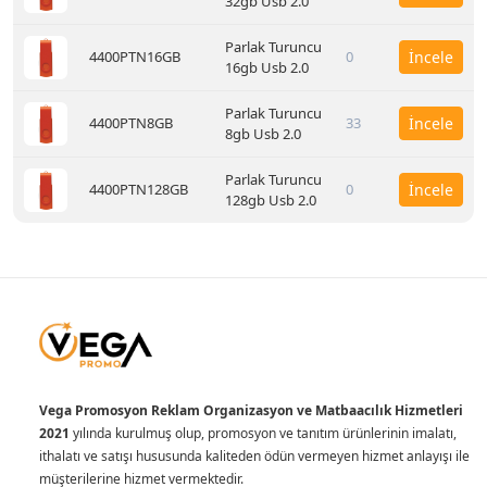
32gb Usb 2.0
Parlak Turuncu
4400PTN16GB
0
İncele
16gb Usb 2.0
Parlak Turuncu
4400PTN8GB
33
İncele
8gb Usb 2.0
Parlak Turuncu
4400PTN128GB
0
İncele
128gb Usb 2.0
Vega Promosyon Reklam Organizasyon ve Matbaacılık Hizmetleri
2021
yılında kurulmuş olup, promosyon ve tanıtım ürünlerinin imalatı,
ithalatı ve satışı hususunda kaliteden ödün vermeyen hizmet anlayışı ile
müşterilerine hizmet vermektedir.