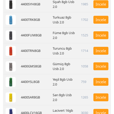
Siyah 8gb Usb
4400SYH8GB
1985
İncele
2.0
Turkuaz 8gb
4400TRK8GB
1702
İncele
Usb 2.0
Füme 8gb Usb
4400FUM8GB
1525
İncele
2.0
Turuncu 8gb
4400TRN8GB
1714
İncele
Usb 2.0
Gümüş 8gb
4400GMS8GB
1058
İncele
Usb 2.0
Yeşil 8gb Usb
4400YSL8GB
759
İncele
2.0
Sarı 8gb Usb
4400SAR8GB
1265
İncele
2.0
Lacivert 16gb
4400LCV16GB
3030
İncele