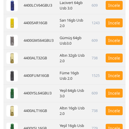
Lacivert 64gb
4400LCV64GBU3
609
İncele
Usb 3.0
Sarı 16gb Usb
4400SAR16GB
1243
İncele
2.0
Gümüş 64gb
4400GMS64GBU3
609
İncele
Usb3.0
Altın 32gb Usb
4400ALT32GB
738
İncele
2.0
Füme 16gb
4400FUM16GB
1525
İncele
Usb 2.0
Yeşil 64gb Usb
4400YSL64GBU3
609
İncele
3.0
Altın 16gb Usb
4400ALT16GB
738
İncele
2.0
Yeşil 16gb Usb
4400YSL16GB
779
İncele