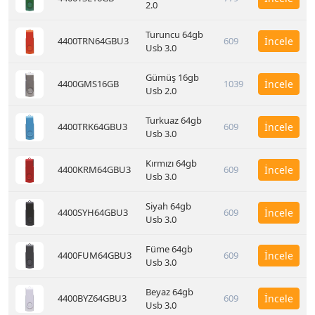
2.0
Turuncu 64gb
4400TRN64GBU3
609
İncele
Usb 3.0
Gümüş 16gb
4400GMS16GB
1039
İncele
Usb 2.0
Turkuaz 64gb
4400TRK64GBU3
609
İncele
Usb 3.0
Kırmızı 64gb
4400KRM64GBU3
609
İncele
Usb 3.0
Siyah 64gb
4400SYH64GBU3
609
İncele
Usb 3.0
Füme 64gb
4400FUM64GBU3
609
İncele
Usb 3.0
Beyaz 64gb
4400BYZ64GBU3
609
İncele
Usb 3.0