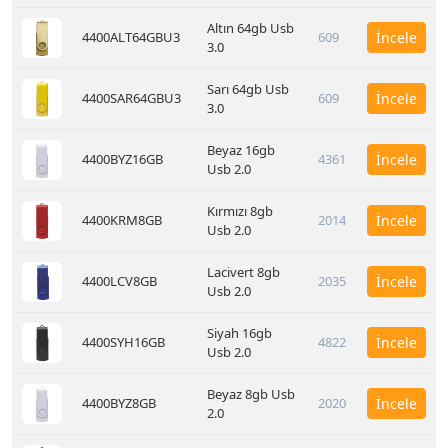
Altın 64gb Usb
4400ALT64GBU3
609
İncele
3.0
Sarı 64gb Usb
4400SAR64GBU3
609
İncele
3.0
Beyaz 16gb
4400BYZ16GB
4361
İncele
Usb 2.0
Kırmızı 8gb
4400KRM8GB
2014
İncele
Usb 2.0
Lacivert 8gb
4400LCV8GB
2035
İncele
Usb 2.0
Siyah 16gb
4400SYH16GB
4822
İncele
Usb 2.0
Beyaz 8gb Usb
4400BYZ8GB
2020
İncele
2.0