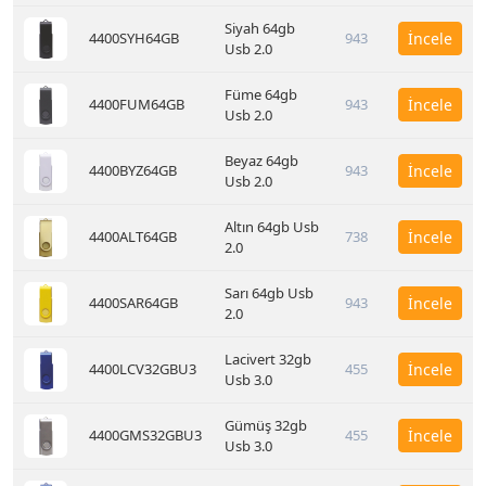
Siyah 64gb
4400SYH64GB
943
İncele
Usb 2.0
Füme 64gb
4400FUM64GB
943
İncele
Usb 2.0
Beyaz 64gb
4400BYZ64GB
943
İncele
Usb 2.0
Altın 64gb Usb
4400ALT64GB
738
İncele
2.0
Sarı 64gb Usb
4400SAR64GB
943
İncele
2.0
Lacivert 32gb
4400LCV32GBU3
455
İncele
Usb 3.0
Gümüş 32gb
4400GMS32GBU3
455
İncele
Usb 3.0