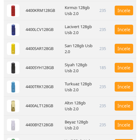
Kırmızı 128gb
4400KRM128GB
235
İncele
Usb 2.0
Lacivert 128gb
4400LCV128GB
235
İncele
Usb 2.0
Sarı 128gb Usb
4400SAR128GB
235
İncele
2.0
Siyah 128gb
4400SYH128GB
185
İncele
Usb 2.0
Turkuaz 128gb
4400TRK128GB
235
İncele
Usb 2.0
Altın 128gb
4400ALT128GB
235
İncele
Usb 2.0
Beyaz 128gb
4400BYZ128GB
235
İncele
Usb 2.0