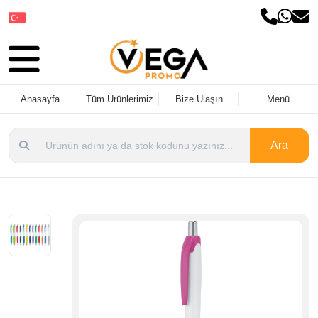
Dil Seçin
Anasayfa
Tüm Ürünlerimiz
Bize Ulaşın
Menü
Ara