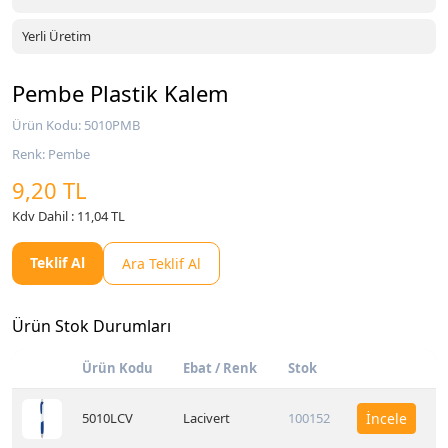
Yerli Üretim
Pembe Plastik Kalem
Ürün Kodu: 5010PMB
Renk: Pembe
9,20 TL
Kdv Dahil : 11,04 TL
Teklif Al
Ara Teklif Al
Ürün Stok Durumları
Ürün Kodu
Ebat / Renk
Stok
5010LCV
Lacivert
100152
İncele