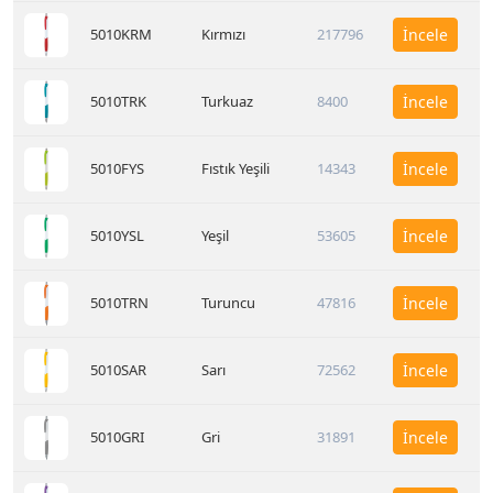
5010KRM
Kırmızı
217796
İncele
5010TRK
Turkuaz
8400
İncele
5010FYS
Fıstık Yeşili
14343
İncele
5010YSL
Yeşil
53605
İncele
5010TRN
Turuncu
47816
İncele
5010SAR
Sarı
72562
İncele
5010GRI
Gri
31891
İncele