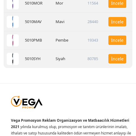
5010MOR
Mor
11564
İncele
5010MAV
Mavi
28440
İncele
5010PMB
Pembe
19343
İncele
5010SYH
Siyah
80785
İncele
Vega Promosyon Reklam Organizasyon ve Matbaacılık Hizmetleri
2021
yılında kurulmuş olup, promosyon ve tanıtım ürünlerinin imalatı,
ithalatı ve satışı hususunda kaliteden ödün vermeyen hizmet anlayışı ile