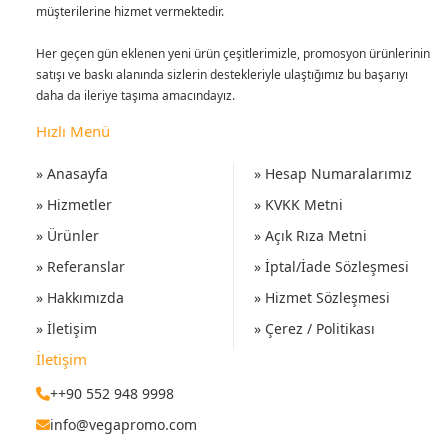
müşterilerine hizmet vermektedir.
Her geçen gün eklenen yeni ürün çeşitlerimizle, promosyon ürünlerinin
satışı ve baskı alanında sizlerin destekleriyle ulaştığımız bu başarıyı
daha da ileriye taşıma amacındayız.
Hızlı Menü
» Anasayfa
» Hesap Numaralarımız
» Hizmetler
» KVKK Metni
» Ürünler
» Açık Rıza Metni
» Referanslar
» İptal/İade Sözleşmesi
» Hakkımızda
» Hizmet Sözleşmesi
» İletişim
» Çerez / Politikası
İletişim
++90 552 948 9998
info@vegapromo.com