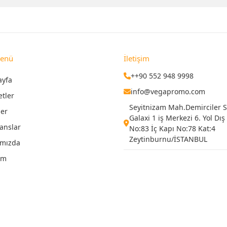
Menü
İletişim
++90 552 948 9998
ayfa
info@vegapromo.com
etler
Seyitnizam Mah.Demirciler Si
ler
Galaxi 1 iş Merkezi 6. Yol Dış
anslar
No:83 İç Kapı No:78 Kat:4
Zeytinburnu/İSTANBUL
ımızda
şim