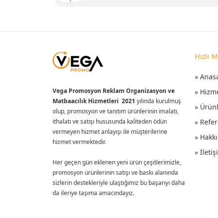
Hızlı 
» Anas
Vega Promosyon Reklam Organizasyon ve
» Hizm
Matbaacılık Hizmetleri 2021
yılında kurulmuş
» Ürün
olup, promosyon ve tanıtım ürünlerinin imalatı,
ithalatı ve satışı hususunda kaliteden ödün
» Refer
vermeyen hizmet anlayışı ile müşterilerine
» Hakk
hizmet vermektedir.
» İleti
Her geçen gün eklenen yeni ürün çeşitlerimizle,
promosyon ürünlerinin satışı ve baskı alanında
sizlerin destekleriyle ulaştığımız bu başarıyı daha
da ileriye taşıma amacındayız.