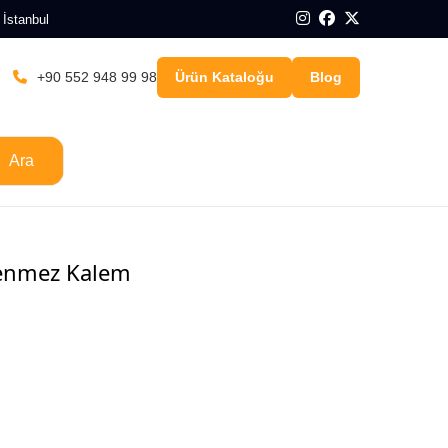
 İstanbul
+90 552 948 99 98
Ürün Kataloğu
Blog
Ara
kenmez Kalem