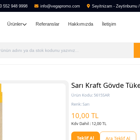
0 552 948 9998
info@vegapromo.com
Seyitnizam - Zeytinburnu /
Ürünler
Referanslar
Hakkımızda
İletişim
Sarı Kraft Gövde Tü
Ürün Kodu: 5615SAR
Renk: Sarı
10,00 TL
Kdv Dahil : 12,00 TL
Teklif Al
Ara Teklif Al