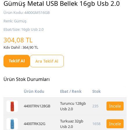
Gümüş Metal USB Bellek 16gb Usb 2.0
Ürün Kodu: 4400GMS16GB
Renk: Gümüş
Ebat/Size: 16gb Usb 2.0
304,08 TL
Kdv Dahil : 364,90 TL
Teklif Al
Ara Teklif Al
Ürün Stok Durumları
Ürün Kodu
Ebat / Renk
Stok
Turuncu 128gb
4400TRN128GB
235
İncele
Usb 2.0
Turkuaz 32gb
4400TRK32G
1658
İncele
Usb 2.0