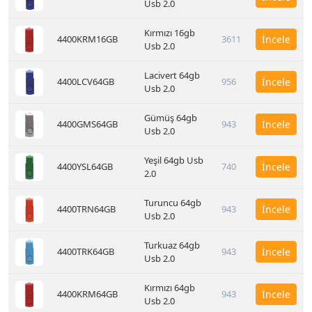
Usb 2.0
Kırmızı 16gb
4400KRM16GB
3611
İncele
Usb 2.0
Lacivert 64gb
4400LCV64GB
956
İncele
Usb 2.0
Gümüş 64gb
4400GMS64GB
943
İncele
Usb 2.0
Yeşil 64gb Usb
4400YSL64GB
740
İncele
2.0
Turuncu 64gb
4400TRN64GB
943
İncele
Usb 2.0
Turkuaz 64gb
4400TRK64GB
943
İncele
Usb 2.0
Kırmızı 64gb
4400KRM64GB
943
İncele
Usb 2.0