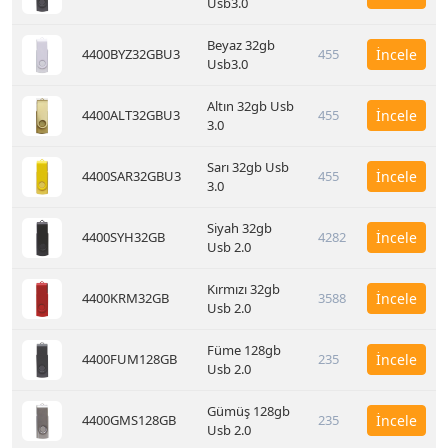
Usb3.0
Beyaz 32gb
4400BYZ32GBU3
455
İncele
Usb3.0
Altın 32gb Usb
4400ALT32GBU3
455
İncele
3.0
Sarı 32gb Usb
4400SAR32GBU3
455
İncele
3.0
Siyah 32gb
4400SYH32GB
4282
İncele
Usb 2.0
Kırmızı 32gb
4400KRM32GB
3588
İncele
Usb 2.0
Füme 128gb
4400FUM128GB
235
İncele
Usb 2.0
Gümüş 128gb
4400GMS128GB
235
İncele
Usb 2.0