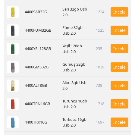
Sarı 32gb Usb
4400SAR32G
1224
İncele
2.0
Füme 32gb
4400FUM32GB
1525
İncele
Usb 2.0
Yeşil 128gb
4400YSL128GB
235
İncele
Usb 2.0
Gümüş 32gb
4400GMS32G
1039
İncele
Usb 2.0
Altın 8gb Usb
4400ALT8GB
738
İncele
2.0
Turuncu 16gb
4400TRN16GB
1718
İncele
Usb 2.0
Turkuaz 16gb
4400TRK16G
1697
İncele
Usb 2.0