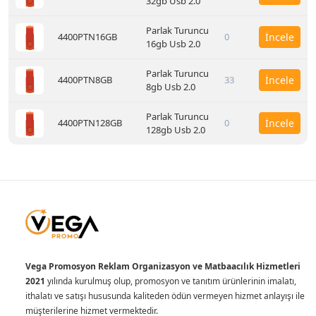
32gb Usb 2.0
Parlak Turuncu
4400PTN16GB
0
İncele
16gb Usb 2.0
Parlak Turuncu
4400PTN8GB
33
İncele
8gb Usb 2.0
Parlak Turuncu
4400PTN128GB
0
İncele
128gb Usb 2.0
Vega Promosyon Reklam Organizasyon ve Matbaacılık Hizmetleri
2021
yılında kurulmuş olup, promosyon ve tanıtım ürünlerinin imalatı,
ithalatı ve satışı hususunda kaliteden ödün vermeyen hizmet anlayışı ile
müşterilerine hizmet vermektedir.