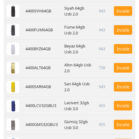
Siyah 64gb
4400SYH64GB
943
İncele
Usb 2.0
Füme 64gb
4400FUM64GB
943
İncele
Usb 2.0
Beyaz 64gb
4400BYZ64GB
943
İncele
Usb 2.0
Altın 64gb Usb
4400ALT64GB
738
İncele
2.0
Sarı 64gb Usb
4400SAR64GB
943
İncele
2.0
Lacivert 32gb
4400LCV32GBU3
455
İncele
Usb 3.0
Gümüş 32gb
4400GMS32GBU3
455
İncele
Usb 3.0