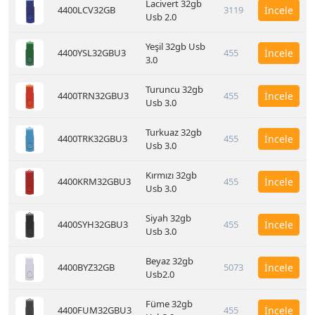
Lacivert 32gb
4400LCV32GB
3119
İncele
Usb 2.0
Yeşil 32gb Usb
4400YSL32GBU3
455
İncele
3.0
Turuncu 32gb
4400TRN32GBU3
455
İncele
Usb 3.0
Turkuaz 32gb
4400TRK32GBU3
455
İncele
Usb 3.0
Kırmızı 32gb
4400KRM32GBU3
455
İncele
Usb 3.0
Siyah 32gb
4400SYH32GBU3
455
İncele
Usb 3.0
Beyaz 32gb
4400BYZ32GB
5073
İncele
Usb2.0
Füme 32gb
4400FUM32GBU3
455
İncele