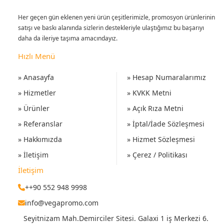
Her geçen gün eklenen yeni ürün çeşitlerimizle, promosyon ürünlerinin
satışı ve baskı alanında sizlerin destekleriyle ulaştığımız bu başarıyı
daha da ileriye taşıma amacındayız.
Hızlı Menü
» Anasayfa
» Hesap Numaralarımız
» Hizmetler
» KVKK Metni
» Ürünler
» Açık Rıza Metni
» Referanslar
» İptal/İade Sözleşmesi
» Hakkımızda
» Hizmet Sözleşmesi
» İletişim
» Çerez / Politikası
İletişim
++90 552 948 9998
info@vegapromo.com
Seyitnizam Mah.Demirciler Sitesi. Galaxi 1 iş Merkezi 6.