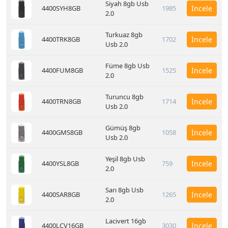
Siyah 8gb Usb
4400SYH8GB
1985
İncele
2.0
Turkuaz 8gb
4400TRK8GB
1702
İncele
Usb 2.0
Füme 8gb Usb
4400FUM8GB
1525
İncele
2.0
Turuncu 8gb
4400TRN8GB
1714
İncele
Usb 2.0
Gümüş 8gb
4400GMS8GB
1058
İncele
Usb 2.0
Yeşil 8gb Usb
4400YSL8GB
759
İncele
2.0
Sarı 8gb Usb
4400SAR8GB
1265
İncele
2.0
Lacivert 16gb
4400LCV16GB
3030
İncele