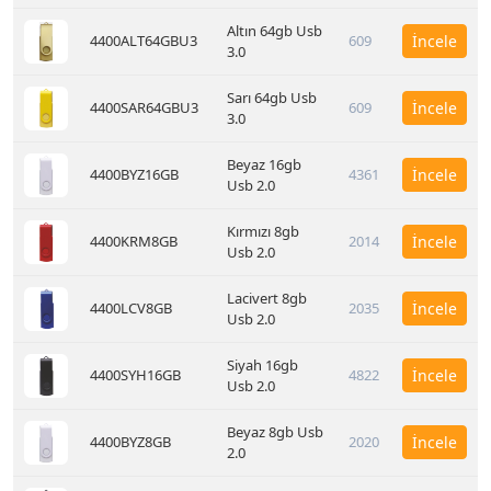
Altın 64gb Usb
4400ALT64GBU3
609
İncele
3.0
Sarı 64gb Usb
4400SAR64GBU3
609
İncele
3.0
Beyaz 16gb
4400BYZ16GB
4361
İncele
Usb 2.0
Kırmızı 8gb
4400KRM8GB
2014
İncele
Usb 2.0
Lacivert 8gb
4400LCV8GB
2035
İncele
Usb 2.0
Siyah 16gb
4400SYH16GB
4822
İncele
Usb 2.0
Beyaz 8gb Usb
4400BYZ8GB
2020
İncele
2.0