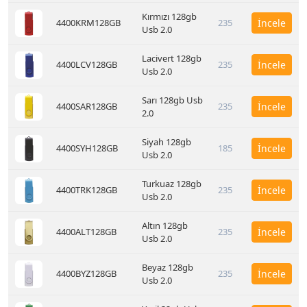
Kırmızı 128gb
4400KRM128GB
235
İncele
Usb 2.0
Lacivert 128gb
4400LCV128GB
235
İncele
Usb 2.0
Sarı 128gb Usb
4400SAR128GB
235
İncele
2.0
Siyah 128gb
4400SYH128GB
185
İncele
Usb 2.0
Turkuaz 128gb
4400TRK128GB
235
İncele
Usb 2.0
Altın 128gb
4400ALT128GB
235
İncele
Usb 2.0
Beyaz 128gb
4400BYZ128GB
235
İncele
Usb 2.0