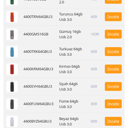
2.0
Turuncu 64gb
4400TRN64GBU3
609
İncele
Usb 3.0
Gümüş 16gb
4400GMS16GB
1039
İncele
Usb 2.0
Turkuaz 64gb
4400TRK64GBU3
609
İncele
Usb 3.0
Kırmızı 64gb
4400KRM64GBU3
609
İncele
Usb 3.0
Siyah 64gb
4400SYH64GBU3
609
İncele
Usb 3.0
Füme 64gb
4400FUM64GBU3
609
İncele
Usb 3.0
Beyaz 64gb
4400BYZ64GBU3
609
İncele
Usb 3.0