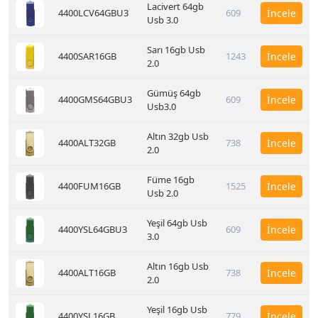
Lacivert 64gb
4400LCV64GBU3
609
İncele
Usb 3.0
Sarı 16gb Usb
4400SAR16GB
1243
İncele
2.0
Gümüş 64gb
4400GMS64GBU3
609
İncele
Usb3.0
Altın 32gb Usb
4400ALT32GB
738
İncele
2.0
Füme 16gb
4400FUM16GB
1525
İncele
Usb 2.0
Yeşil 64gb Usb
4400YSL64GBU3
609
İncele
3.0
Altın 16gb Usb
4400ALT16GB
738
İncele
2.0
Yeşil 16gb Usb
4400YSL16GB
779
İncele