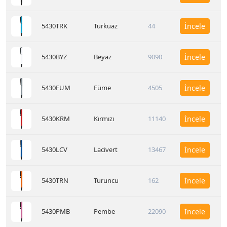
5430TRK
Turkuaz
44
İncele
5430BYZ
Beyaz
9090
İncele
5430FUM
Füme
4505
İncele
5430KRM
Kırmızı
11140
İncele
5430LCV
Lacivert
13467
İncele
5430TRN
Turuncu
162
İncele
5430PMB
Pembe
22090
İncele