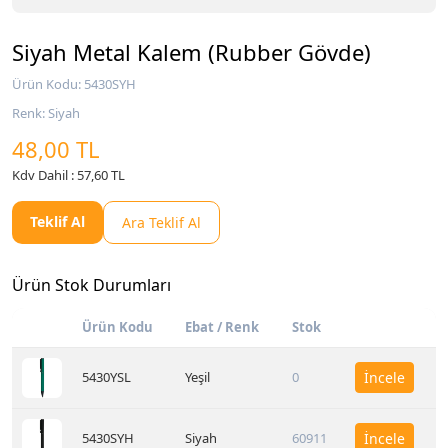
Siyah Metal Kalem (Rubber Gövde)
Ürün Kodu: 5430SYH
Renk: Siyah
48,00 TL
Kdv Dahil : 57,60 TL
Teklif Al
Ara Teklif Al
Ürün Stok Durumları
Ürün Kodu
Ebat / Renk
Stok
5430YSL
Yeşil
0
İncele
5430SYH
Siyah
60911
İncele