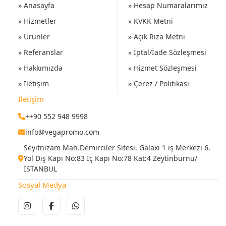
» Anasayfa
» Hesap Numaralarımız
» Hizmetler
» KVKK Metni
» Ürünler
» Açık Rıza Metni
» Referanslar
» İptal/İade Sözleşmesi
» Hakkımızda
» Hizmet Sözleşmesi
» İletişim
» Çerez / Politikası
İletişim
++90 552 948 9998
info@vegapromo.com
Seyitnizam Mah.Demirciler Sitesi. Galaxi 1 iş Merkezi 6.
Yol Dış Kapı No:83 İç Kapı No:78 Kat:4 Zeytinburnu/
İSTANBUL
Sosyal Medya