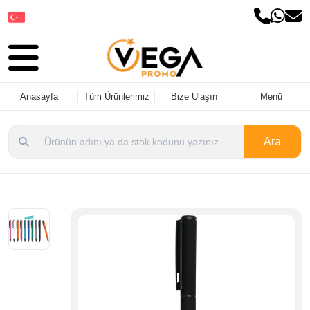
Dil Seçin
Anasayfa
Tüm Ürünlerimiz
Bize Ulaşın
Menü
Ara