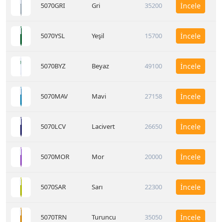
5070GRI
Gri
35200
İncele
5070YSL
Yeşil
15700
İncele
5070BYZ
Beyaz
49100
İncele
5070MAV
Mavi
27158
İncele
5070LCV
Lacivert
26650
İncele
5070MOR
Mor
20000
İncele
5070SAR
Sarı
22300
İncele
5070TRN
Turuncu
35050
İncele