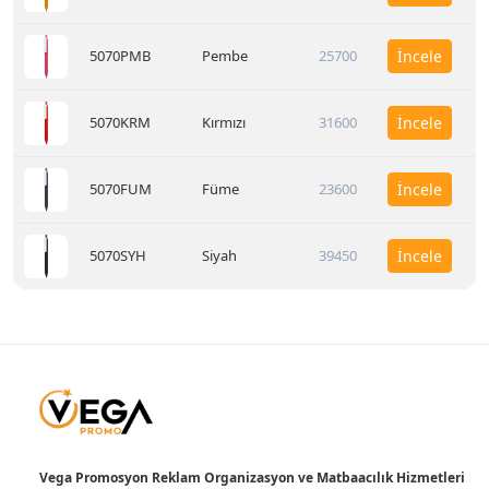
5070PMB
Pembe
25700
İncele
5070KRM
Kırmızı
31600
İncele
5070FUM
Füme
23600
İncele
5070SYH
Siyah
39450
İncele
Vega Promosyon Reklam Organizasyon ve Matbaacılık Hizmetleri