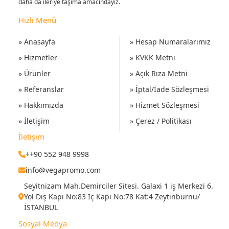
daha da ileriye taşıma amacındayız.
Hızlı Menü
» Anasayfa
» Hesap Numaralarımız
» Hizmetler
» KVKK Metni
» Ürünler
» Açık Rıza Metni
» Referanslar
» İptal/İade Sözleşmesi
» Hakkımızda
» Hizmet Sözleşmesi
» İletişim
» Çerez / Politikası
İletişim
++90 552 948 9998
info@vegapromo.com
Seyitnizam Mah.Demirciler Sitesi. Galaxi 1 iş Merkezi 6.
Yol Dış Kapı No:83 İç Kapı No:78 Kat:4 Zeytinburnu/
İSTANBUL
Sosyal Medya