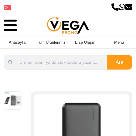
Dil Seçin
Anasayfa
Tüm Ürünlerimiz
Bize Ulaşın
Menü
Ara