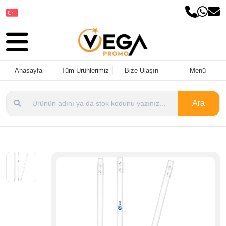
Dil Seçin
Anasayfa
Tüm Ürünlerimiz
Bize Ulaşın
Menü
Ara