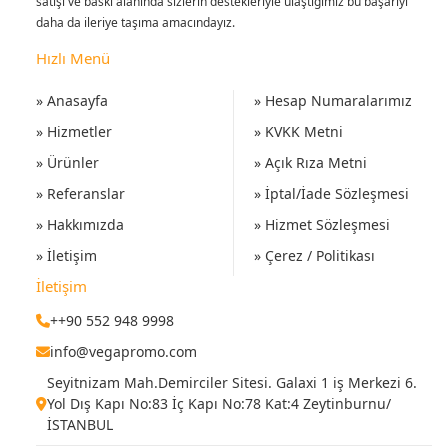
satışı ve baskı alanında sizlerin destekleriyle ulaştığımız bu başarıyı
daha da ileriye taşıma amacındayız.
Hızlı Menü
» Anasayfa
» Hesap Numaralarımız
» Hizmetler
» KVKK Metni
» Ürünler
» Açık Rıza Metni
» Referanslar
» İptal/İade Sözleşmesi
» Hakkımızda
» Hizmet Sözleşmesi
» İletişim
» Çerez / Politikası
İletişim
++90 552 948 9998
info@vegapromo.com
Seyitnizam Mah.Demirciler Sitesi. Galaxi 1 iş Merkezi 6.
Yol Dış Kapı No:83 İç Kapı No:78 Kat:4 Zeytinburnu/
İSTANBUL