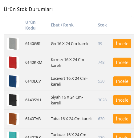
Ürün Stok Durumları
Ürün
Ebat / Renk
Stok
Kodu
6140GRI
Gri 16 X 24 Cm-kareli
39
İncele
Kırmızı 16 X 24 Cm-
6140KRM
748
İncele
kareli
Lacivert 16 X 24 Cm-
6140LCV
530
İncele
kareli
Siyah 16 X 24 Cm-
6140SYH
3028
İncele
kareli
6140TAB
Taba 16 X 24 Cm-kareli
630
İncele
Turkuaz 16 X 24 Cm-
6140TRK
130
İncele