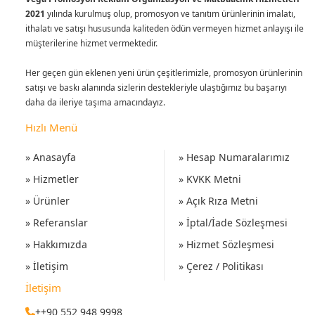
2021
yılında kurulmuş olup, promosyon ve tanıtım ürünlerinin imalatı,
ithalatı ve satışı hususunda kaliteden ödün vermeyen hizmet anlayışı ile
müşterilerine hizmet vermektedir.
Her geçen gün eklenen yeni ürün çeşitlerimizle, promosyon ürünlerinin
satışı ve baskı alanında sizlerin destekleriyle ulaştığımız bu başarıyı
daha da ileriye taşıma amacındayız.
Hızlı Menü
» Anasayfa
» Hesap Numaralarımız
» Hizmetler
» KVKK Metni
» Ürünler
» Açık Rıza Metni
» Referanslar
» İptal/İade Sözleşmesi
» Hakkımızda
» Hizmet Sözleşmesi
» İletişim
» Çerez / Politikası
İletişim
++90 552 948 9998