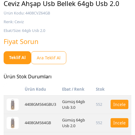
Ceviz Ahşap Usb Bellek 64gb Usb 2.0
Ürün Kodu: 4408CVZ64GB
Renk: Ceviz
Ebat/Size: 64gb Usb 2.0
Fiyat Sorun
Teklif Al
Ara Teklif Al
Ürün Stok Durumları
Ürün Kodu
Ebat / Renk
Stok
Gümüş 64gb
4408GMS64GBU3
552
İncele
Usb 3.0
Gümüş 64gb
4408GMS64GB
552
İncele
Usb 2.0