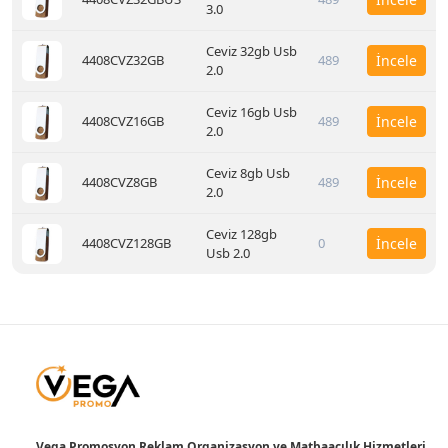
3.0
Ceviz 32gb Usb
4408CVZ32GB
489
İncele
2.0
Ceviz 16gb Usb
4408CVZ16GB
489
İncele
2.0
Ceviz 8gb Usb
4408CVZ8GB
489
İncele
2.0
Ceviz 128gb
4408CVZ128GB
0
İncele
Usb 2.0
Vega Promosyon Reklam Organizasyon ve Matbaacılık Hizmetleri