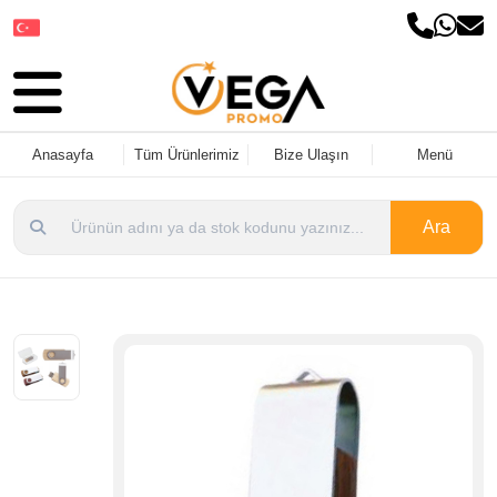
Dil Seçin
Anasayfa
Tüm Ürünlerimiz
Bize Ulaşın
Menü
Ara