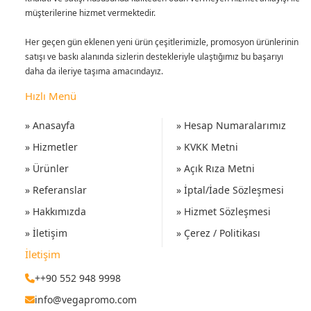
müşterilerine hizmet vermektedir.
Her geçen gün eklenen yeni ürün çeşitlerimizle, promosyon ürünlerinin
satışı ve baskı alanında sizlerin destekleriyle ulaştığımız bu başarıyı
daha da ileriye taşıma amacındayız.
Hızlı Menü
» Anasayfa
» Hesap Numaralarımız
» Hizmetler
» KVKK Metni
» Ürünler
» Açık Rıza Metni
» Referanslar
» İptal/İade Sözleşmesi
» Hakkımızda
» Hizmet Sözleşmesi
» İletişim
» Çerez / Politikası
İletişim
++90 552 948 9998
info@vegapromo.com