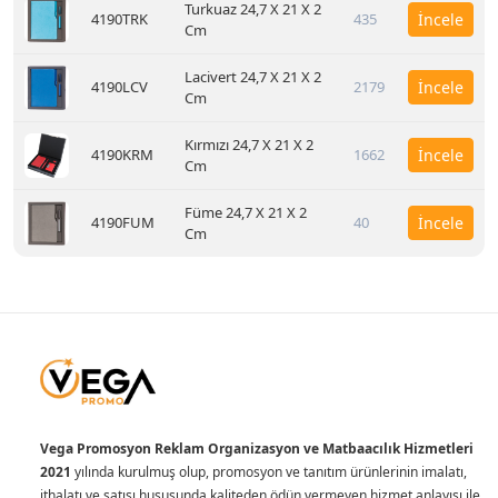
Turkuaz 24,7 X 21 X 2
4190TRK
435
İncele
Cm
Lacivert 24,7 X 21 X 2
4190LCV
2179
İncele
Cm
Kırmızı 24,7 X 21 X 2
4190KRM
1662
İncele
Cm
Füme 24,7 X 21 X 2
4190FUM
40
İncele
Cm
Vega Promosyon Reklam Organizasyon ve Matbaacılık Hizmetleri
2021
yılında kurulmuş olup, promosyon ve tanıtım ürünlerinin imalatı,
ithalatı ve satışı hususunda kaliteden ödün vermeyen hizmet anlayışı ile