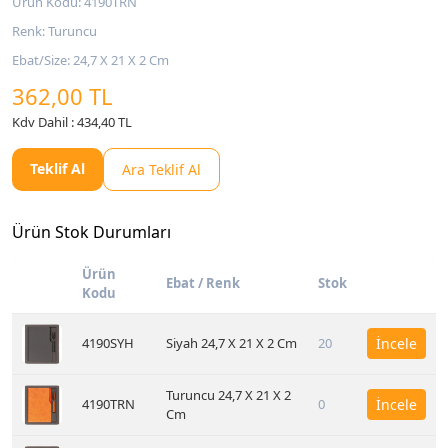
Ürün Kodu: 4190TRN
Renk: Turuncu
Ebat/Size: 24,7 X 21 X 2 Cm
362,00 TL
Kdv Dahil : 434,40 TL
Teklif Al
Ara Teklif Al
Ürün Stok Durumları
Ürün
Ebat / Renk
Stok
Kodu
4190SYH
Siyah 24,7 X 21 X 2 Cm
20
İncele
Turuncu 24,7 X 21 X 2
4190TRN
0
İncele
Cm