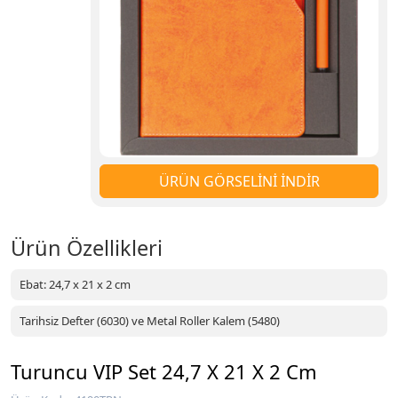
ÜRÜN GÖRSELİNİ İNDİR
Ürün Özellikleri
Ebat: 24,7 x 21 x 2 cm
Tarihsiz Defter (6030) ve Metal Roller Kalem (5480)
Turuncu VIP Set 24,7 X 21 X 2 Cm