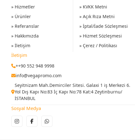
» Hizmetler
» KVKK Metni
» Ürünler
» Açık Rıza Metni
» Referanslar
» İptal/İade Sözleşmesi
» Hakkımızda
» Hizmet Sözleşmesi
» İletişim
» Çerez / Politikası
İletişim
++90 552 948 9998
info@vegapromo.com
Seyitnizam Mah.Demirciler Sitesi. Galaxi 1 iş Merkezi 6.
Yol Dış Kapı No:83 İç Kapı No:78 Kat:4 Zeytinburnu/
İSTANBUL
Sosyal Medya