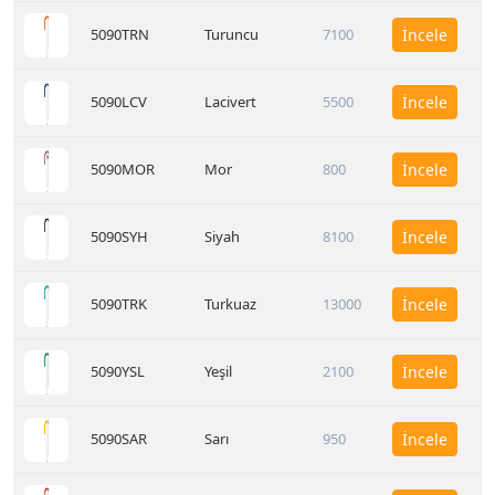
5090TRN
Turuncu
7100
İncele
5090LCV
Lacivert
5500
İncele
5090MOR
Mor
800
İncele
5090SYH
Siyah
8100
İncele
5090TRK
Turkuaz
13000
İncele
5090YSL
Yeşil
2100
İncele
5090SAR
Sarı
950
İncele