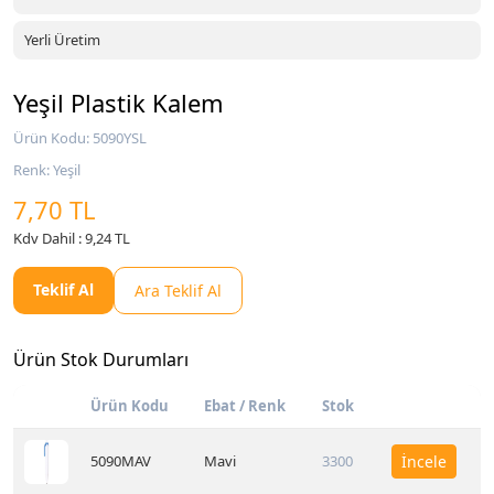
Yerli Üretim
Yeşil Plastik Kalem
Ürün Kodu: 5090YSL
Renk: Yeşil
7,70 TL
Kdv Dahil : 9,24 TL
Teklif Al
Ara Teklif Al
Ürün Stok Durumları
Ürün Kodu
Ebat / Renk
Stok
5090MAV
Mavi
3300
İncele