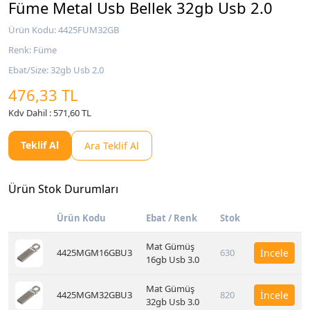
Füme Metal Usb Bellek 32gb Usb 2.0
Ürün Kodu: 4425FUM32GB
Renk: Füme
Ebat/Size: 32gb Usb 2.0
476,33 TL
Kdv Dahil : 571,60 TL
Teklif Al
Ara Teklif Al
Ürün Stok Durumları
Ürün Kodu
Ebat / Renk
Stok
Mat Gümüş
4425MGM16GBU3
630
İncele
16gb Usb 3.0
Mat Gümüş
4425MGM32GBU3
820
İncele
32gb Usb 3.0