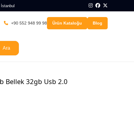
 İstanbul
+90 552 948 99 98
Ürün Kataloğu
Blog
Ara
 Bellek 32gb Usb 2.0