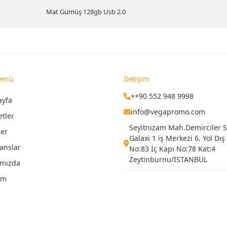
Mat Gümüş 128gb Usb 2.0
Menü
İletişim
++90 552 948 9998
ayfa
info@vegapromo.com
etler
Seyitnizam Mah.Demirciler Si
ler
Galaxi 1 iş Merkezi 6. Yol Dış
anslar
No:83 İç Kapı No:78 Kat:4
Zeytinburnu/İSTANBUL
ımızda
şim