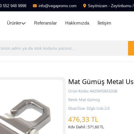
0 552 948 9998
info@vegapromo.com
Seyitnizam - Zeytinburnu /
Ürünler
Referanslar
Hakkımızda
İletişim
Mat Gümüş Metal Usb
Ürün Kodu: 4425MGM32GB
Renk: Mat Gümüş
Ebat/Size: 32gb Usb 2.0
476,33 TL
Kdv Dahil : 571,60 TL