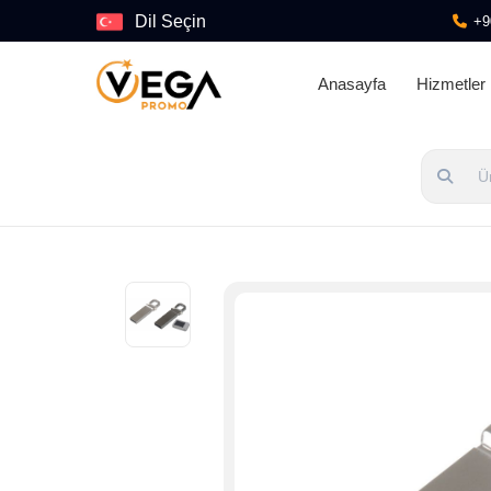
Dil Seçin
+9
Anasayfa
Hizmetler