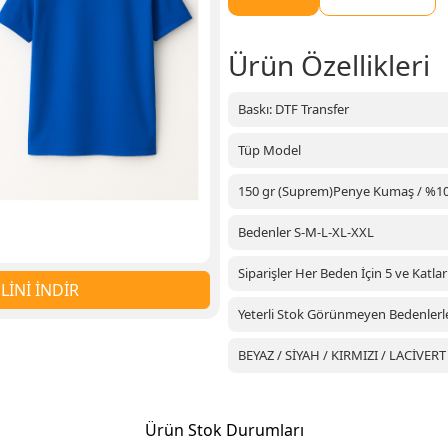
Ürün Özellikleri
Baskı: DTF Transfer
Tüp Model
150 gr (Suprem)Penye Kumaş / %1
Bedenler S-M-L-XL-XXL
Siparişler Her Beden İçin 5 ve Katlar
İNİ İNDİR
Yeterli Stok Görünmeyen Bedenlerle A
BEYAZ / SİYAH / KIRMIZI / LACİVER
Ürün Stok Durumları