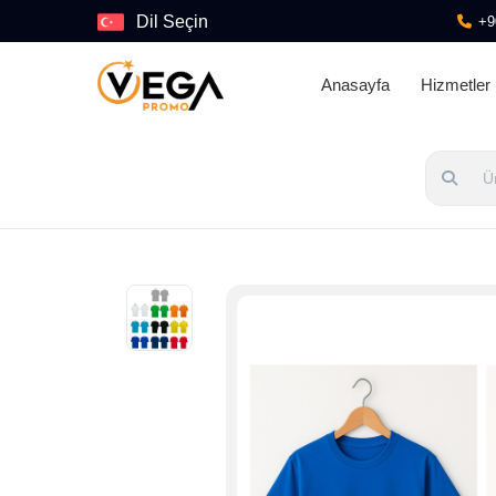
Dil Seçin
+9
Anasayfa
Hizmetler