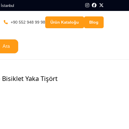
 İstanbul
+90 552 948 99 98
Ürün Kataloğu
Blog
Ara
Bisiklet Yaka Tişört