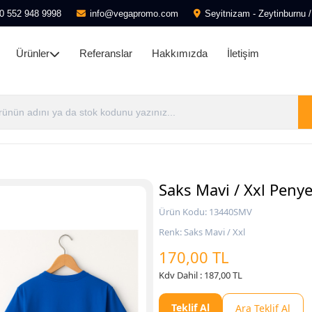
0 552 948 9998
info@vegapromo.com
Seyitnizam - Zeytinburnu /
Ürünler
Referanslar
Hakkımızda
İletişim
Saks Mavi / Xxl Penye 
Ürün Kodu: 13440SMV
Renk: Saks Mavi / Xxl
170,00 TL
Kdv Dahil : 187,00 TL
Teklif Al
Ara Teklif Al