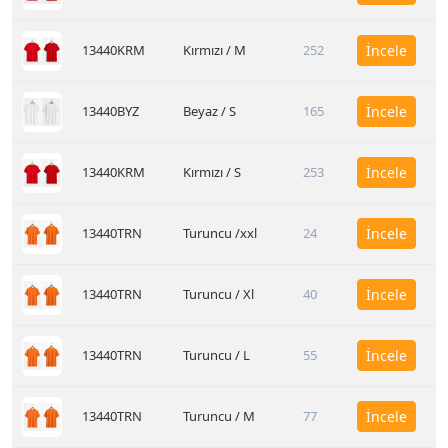
13440KRM
Kırmızı / M
252
İncele
13440BYZ
Beyaz / S
165
İncele
13440KRM
Kırmızı / S
253
İncele
13440TRN
Turuncu /xxl
24
İncele
13440TRN
Turuncu / Xl
40
İncele
13440TRN
Turuncu / L
55
İncele
13440TRN
Turuncu / M
77
İncele