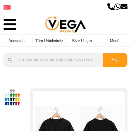
Dil Seçin
Anasayfa
Tüm Ürünlerimiz
Bize Ulaşın
Menü
Ara