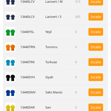
13440LCV
Lacivert / M
313
İncele
13440LCV
Lacivert / S
305
İncele
13440YSL
Yeşil
0
İncele
13440TRN
Turuncu
0
İncele
13440TRK
Turkuaz
0
İncele
13440SYH
Siyah
0
İncele
13440SMV
Saks Mavisi
0
İncele
13440SAR
Sarı
0
İncele