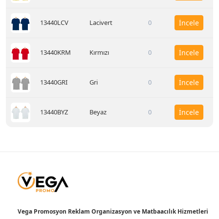
13440LCV
Lacivert
0
İncele
13440KRM
Kırmızı
0
İncele
13440GRI
Gri
0
İncele
13440BYZ
Beyaz
0
İncele
Vega Promosyon Reklam Organizasyon ve Matbaacılık Hizmetleri