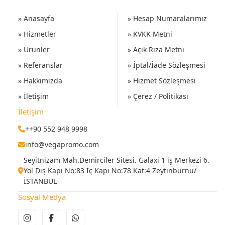
» Anasayfa
» Hesap Numaralarımız
» Hizmetler
» KVKK Metni
» Ürünler
» Açık Rıza Metni
» Referanslar
» İptal/İade Sözleşmesi
» Hakkımızda
» Hizmet Sözleşmesi
» İletişim
» Çerez / Politikası
İletişim
++90 552 948 9998
info@vegapromo.com
Seyitnizam Mah.Demirciler Sitesi. Galaxi 1 iş Merkezi 6.
Yol Dış Kapı No:83 İç Kapı No:78 Kat:4 Zeytinburnu/
İSTANBUL
Sosyal Medya