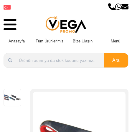
Dil Seçin
Anasayfa
Tüm Ürünlerimiz
Bize Ulaşın
Menü
Ara