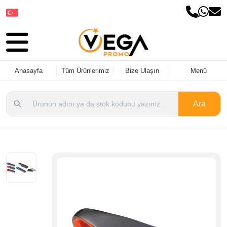
Dil Seçin
Anasayfa
Tüm Ürünlerimiz
Bize Ulaşın
Menü
Ara