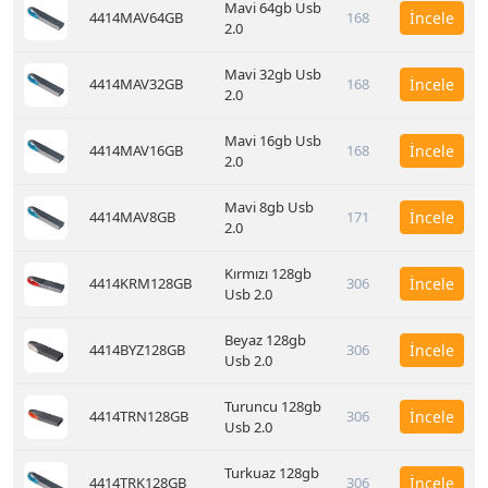
Mavi 64gb Usb
4414MAV64GB
168
İncele
2.0
Mavi 32gb Usb
4414MAV32GB
168
İncele
2.0
Mavi 16gb Usb
4414MAV16GB
168
İncele
2.0
Mavi 8gb Usb
4414MAV8GB
171
İncele
2.0
Kırmızı 128gb
4414KRM128GB
306
İncele
Usb 2.0
Beyaz 128gb
4414BYZ128GB
306
İncele
Usb 2.0
Turuncu 128gb
4414TRN128GB
306
İncele
Usb 2.0
Turkuaz 128gb
4414TRK128GB
306
İncele