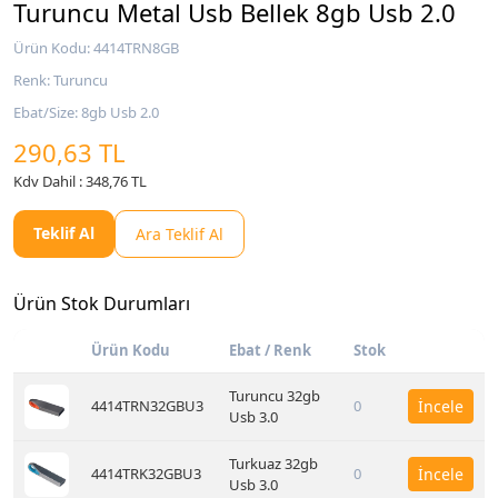
Turuncu Metal Usb Bellek 8gb Usb 2.0
Ürün Kodu: 4414TRN8GB
Renk: Turuncu
Ebat/Size: 8gb Usb 2.0
290,63 TL
Kdv Dahil : 348,76 TL
Teklif Al
Ara Teklif Al
Ürün Stok Durumları
Ürün Kodu
Ebat / Renk
Stok
Turuncu 32gb
4414TRN32GBU3
0
İncele
Usb 3.0
Turkuaz 32gb
4414TRK32GBU3
0
İncele
Usb 3.0