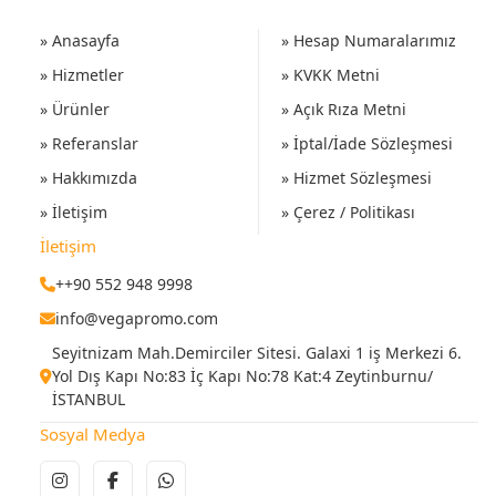
» Anasayfa
» Hesap Numaralarımız
» Hizmetler
» KVKK Metni
» Ürünler
» Açık Rıza Metni
» Referanslar
» İptal/İade Sözleşmesi
» Hakkımızda
» Hizmet Sözleşmesi
» İletişim
» Çerez / Politikası
İletişim
++90 552 948 9998
info@vegapromo.com
Seyitnizam Mah.Demirciler Sitesi. Galaxi 1 iş Merkezi 6.
Yol Dış Kapı No:83 İç Kapı No:78 Kat:4 Zeytinburnu/
İSTANBUL
Sosyal Medya