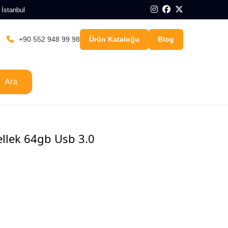
 İstanbul
+90 552 948 99 98
Ürün Kataloğu
Blog
Ara
llek 64gb Usb 3.0