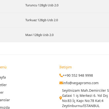
Turuncu 128gb Usb 2.0
Turkuaz 128gb Usb 2.0
Mavi 128gb Usb 2.0
Menü
İletişim
++90 552 948 9998
ayfa
info@vegapromo.com
etler
Seyitnizam Mah.Demirciler Si
ler
Galaxi 1 iş Merkezi 6. Yol Dış
anslar
No:83 İç Kapı No:78 Kat:4
Zeytinburnu/İSTANBUL
ımızda