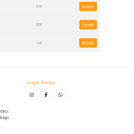
306
İncele
306
İncele
168
İncele
Sosyal Medya
tesi.
 Kapı