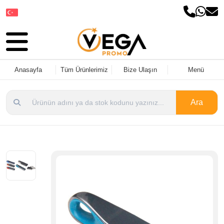
Dil Seçin
Anasayfa
Tüm Ürünlerimiz
Bize Ulaşın
Menü
Ara