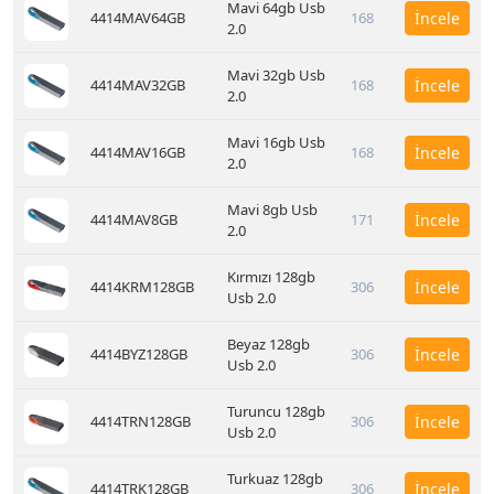
Mavi 64gb Usb
4414MAV64GB
168
İncele
2.0
Mavi 32gb Usb
4414MAV32GB
168
İncele
2.0
Mavi 16gb Usb
4414MAV16GB
168
İncele
2.0
Mavi 8gb Usb
4414MAV8GB
171
İncele
2.0
Kırmızı 128gb
4414KRM128GB
306
İncele
Usb 2.0
Beyaz 128gb
4414BYZ128GB
306
İncele
Usb 2.0
Turuncu 128gb
4414TRN128GB
306
İncele
Usb 2.0
Turkuaz 128gb
4414TRK128GB
306
İncele