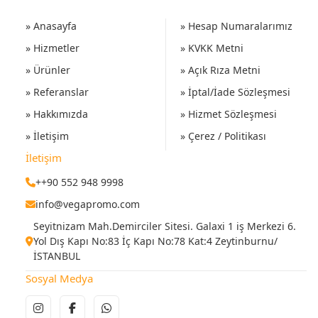
» Anasayfa
» Hesap Numaralarımız
» Hizmetler
» KVKK Metni
» Ürünler
» Açık Rıza Metni
» Referanslar
» İptal/İade Sözleşmesi
» Hakkımızda
» Hizmet Sözleşmesi
» İletişim
» Çerez / Politikası
İletişim
++90 552 948 9998
info@vegapromo.com
Seyitnizam Mah.Demirciler Sitesi. Galaxi 1 iş Merkezi 6.
Yol Dış Kapı No:83 İç Kapı No:78 Kat:4 Zeytinburnu/
İSTANBUL
Sosyal Medya