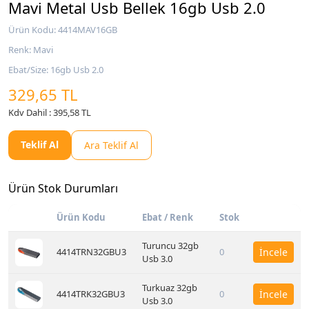
Mavi Metal Usb Bellek 16gb Usb 2.0
Ürün Kodu: 4414MAV16GB
Renk: Mavi
Ebat/Size: 16gb Usb 2.0
329,65 TL
Kdv Dahil : 395,58 TL
Teklif Al
Ara Teklif Al
Ürün Stok Durumları
Ürün Kodu
Ebat / Renk
Stok
Turuncu 32gb
4414TRN32GBU3
0
İncele
Usb 3.0
Turkuaz 32gb
4414TRK32GBU3
0
İncele
Usb 3.0