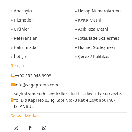
» Anasayfa
» Hesap Numaralarımız
» Hizmetler
» KVKK Metni
» Ürünler
» Açık Rıza Metni
» Referanslar
» İptal/İade Sözleşmesi
» Hakkımızda
» Hizmet Sözleşmesi
» İletişim
» Çerez / Politikası
İletişim
++90 552 948 9998
info@vegapromo.com
Seyitnizam Mah.Demirciler Sitesi. Galaxi 1 iş Merkezi 6.
Yol Dış Kapı No:83 İç Kapı No:78 Kat:4 Zeytinburnu/
İSTANBUL
Sosyal Medya