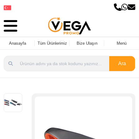
Dil Seçin
Anasayfa
Tüm Ürünlerimiz
Bize Ulaşın
Menü
Ara