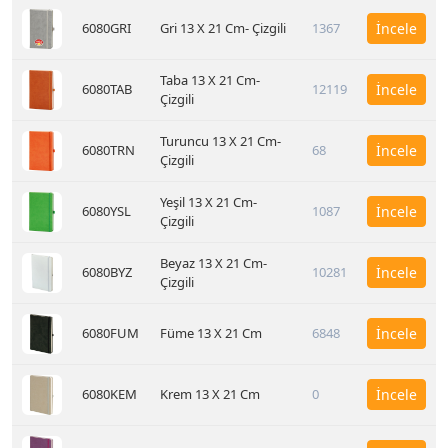
6080GRI
Gri 13 X 21 Cm- Çizgili
1367
İncele
Taba 13 X 21 Cm-
6080TAB
12119
İncele
Çizgili
Turuncu 13 X 21 Cm-
6080TRN
68
İncele
Çizgili
Yeşil 13 X 21 Cm-
6080YSL
1087
İncele
Çizgili
Beyaz 13 X 21 Cm-
6080BYZ
10281
İncele
Çizgili
6080FUM
Füme 13 X 21 Cm
6848
İncele
6080KEM
Krem 13 X 21 Cm
0
İncele