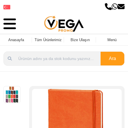
Dil Seçin
Anasayfa
Tüm Ürünlerimiz
Bize Ulaşın
Menü
Ara