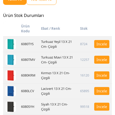
Ürün Stok Durumları
Ürün
Ebat / Renk
Stok
Kodu
Turkuaz Yeşil 13 X 21
6080TYS
8724
İncele
Cm- Çizgili
Turkuaz Mavi 13 X 21
6080TMV
12257
İncele
Cm- Çizgili
Kırmızı 13 X 21 Cm-
6080KRM
16120
İncele
Çizgili
Lacivert 13 X 21 Cm-
6080LCV
65895
İncele
Çizgili
Siyah 13 X 21 Cm-
6080SYH
99518
İncele
Çizgili