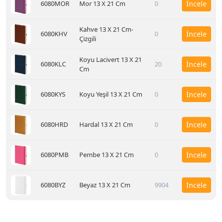
6080MOR
Mor 13 X 21 Cm
0
İncele
Kahve 13 X 21 Cm-
6080KHV
0
İncele
Çizgili
Koyu Lacivert 13 X 21
6080KLC
20
İncele
Cm
6080KYS
Koyu Yeşil 13 X 21 Cm
0
İncele
6080HRD
Hardal 13 X 21 Cm
0
İncele
6080PMB
Pembe 13 X 21 Cm
0
İncele
6080BYZ
Beyaz 13 X 21 Cm
9904
İncele