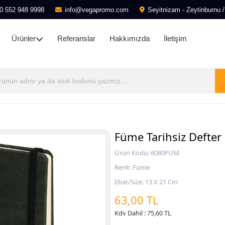
0 552 948 9998
info@vegapromo.com
Seyitnizam - Zeytinburnu /
Ürünler
Referanslar
Hakkımızda
İletişim
Füme Tarihsiz Defter
Ürün Kodu: 6080FUM
Renk: Füme
Ebat/Size: 13 X 21 Cm
63,00 TL
Kdv Dahil : 75,60 TL