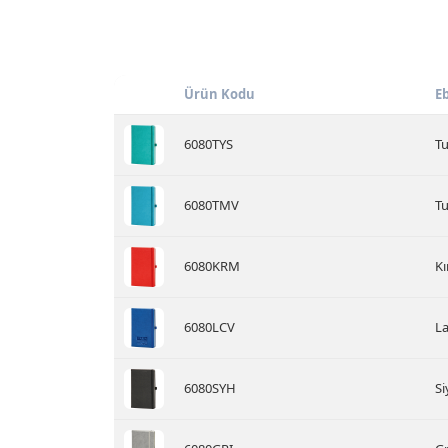
Ürün Kodu
E
6080TYS
Tu
6080TMV
Tu
6080KRM
Kı
6080LCV
La
6080SYH
Si