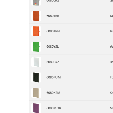
6080GRI
Gr
6080TAB
Ta
6080TRN
Tu
6080YSL
Ye
6080BYZ
Be
6080FUM
F
6080KEM
K
6080MOR
M