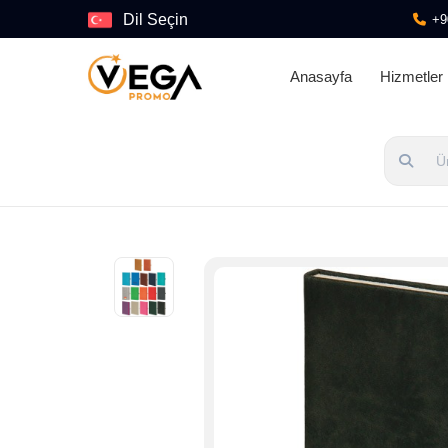
Dil Seçin
+9
Anasayfa
Hizmetler