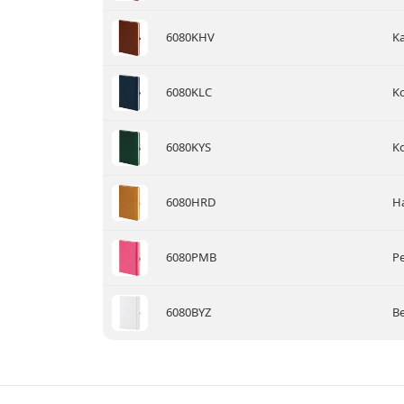
6080KHV
Ka
6080KLC
Ko
6080KYS
Ko
6080HRD
Ha
6080PMB
P
6080BYZ
Be