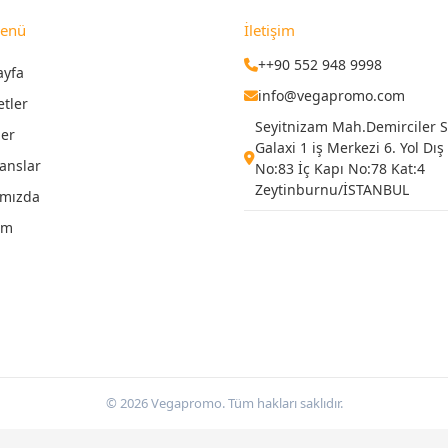
Menü
İletişim
++90 552 948 9998
ayfa
info@vegapromo.com
etler
Seyitnizam Mah.Demirciler Si
ler
Galaxi 1 iş Merkezi 6. Yol Dış
anslar
No:83 İç Kapı No:78 Kat:4
Zeytinburnu/İSTANBUL
ımızda
şim
© 2026 Vegapromo. Tüm hakları saklıdır.