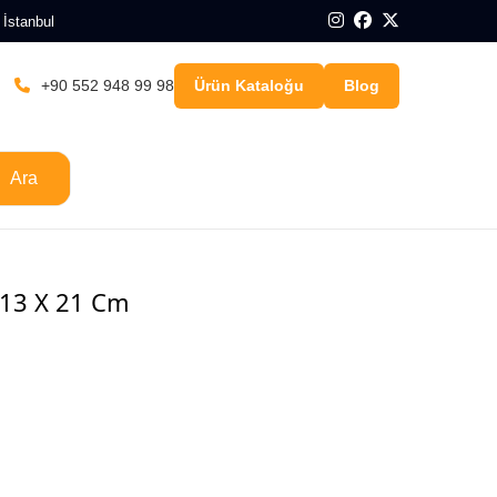
 İstanbul
+90 552 948 99 98
Ürün Kataloğu
Blog
Ara
 13 X 21 Cm