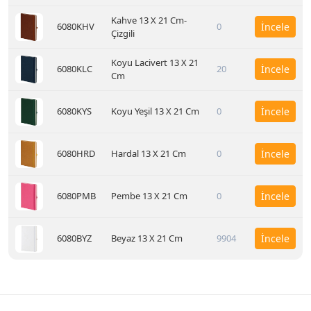
Kahve 13 X 21 Cm-
6080KHV
0
İncele
Çizgili
Koyu Lacivert 13 X 21
6080KLC
20
İncele
Cm
6080KYS
Koyu Yeşil 13 X 21 Cm
0
İncele
6080HRD
Hardal 13 X 21 Cm
0
İncele
6080PMB
Pembe 13 X 21 Cm
0
İncele
6080BYZ
Beyaz 13 X 21 Cm
9904
İncele