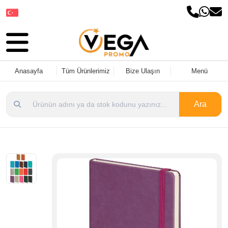
Dil Seçin
Anasayfa
Tüm Ürünlerimiz
Bize Ulaşın
Menü
Ara