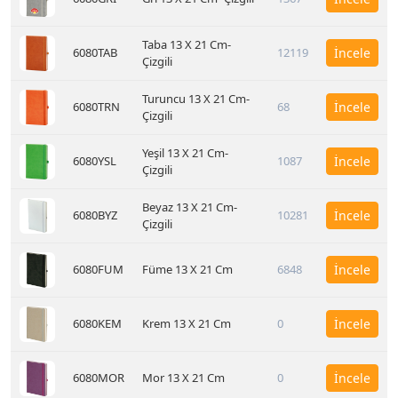
Taba 13 X 21 Cm-
6080TAB
12119
İncele
Çizgili
Turuncu 13 X 21 Cm-
6080TRN
68
İncele
Çizgili
Yeşil 13 X 21 Cm-
6080YSL
1087
İncele
Çizgili
Beyaz 13 X 21 Cm-
6080BYZ
10281
İncele
Çizgili
6080FUM
Füme 13 X 21 Cm
6848
İncele
6080KEM
Krem 13 X 21 Cm
0
İncele
6080MOR
Mor 13 X 21 Cm
0
İncele