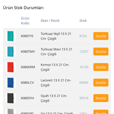
Ürün Stok Durumları
Ürün
Ebat / Renk
Stok
Kodu
Turkuaz Yeşil 13 X 21
6080TYS
8724
İncele
Cm- Çizgili
Turkuaz Mavi 13 X 21
6080TMV
12257
İncele
Cm- Çizgili
Kırmızı 13 X 21 Cm-
6080KRM
16120
İncele
Çizgili
Lacivert 13 X 21 Cm-
6080LCV
65895
İncele
Çizgili
Siyah 13 X 21 Cm-
6080SYH
99518
İncele
Çizgili
6080GRI
Gri 13 X 21 Cm- Çizgili
1367
İncele