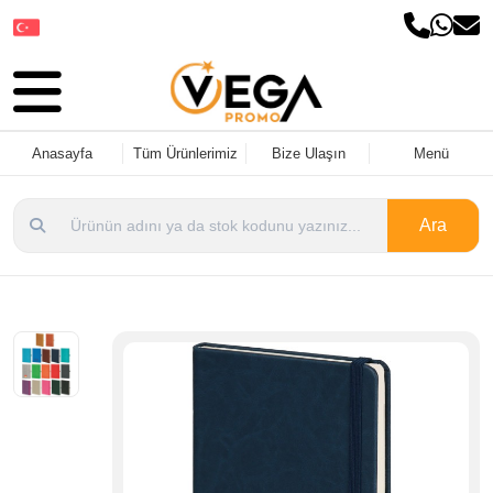
Dil Seçin
Anasayfa
Tüm Ürünlerimiz
Bize Ulaşın
Menü
Ara