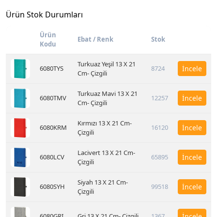
Ürün Stok Durumları
Ürün
Ebat / Renk
Stok
Kodu
Turkuaz Yeşil 13 X 21
6080TYS
8724
İncele
Cm- Çizgili
Turkuaz Mavi 13 X 21
6080TMV
12257
İncele
Cm- Çizgili
Kırmızı 13 X 21 Cm-
6080KRM
16120
İncele
Çizgili
Lacivert 13 X 21 Cm-
6080LCV
65895
İncele
Çizgili
Siyah 13 X 21 Cm-
6080SYH
99518
İncele
Çizgili
6080GRI
Gri 13 X 21 Cm- Çizgili
1367
İncele