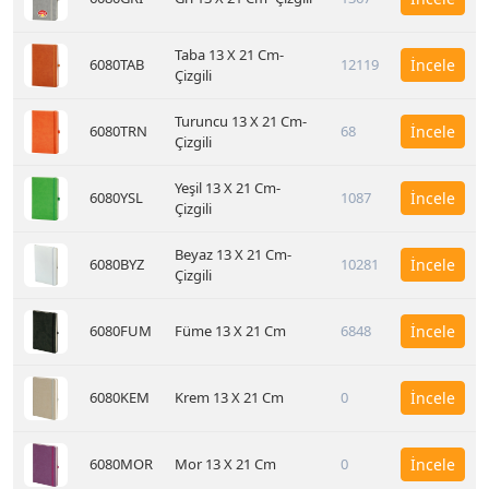
Taba 13 X 21 Cm-
6080TAB
12119
İncele
Çizgili
Turuncu 13 X 21 Cm-
6080TRN
68
İncele
Çizgili
Yeşil 13 X 21 Cm-
6080YSL
1087
İncele
Çizgili
Beyaz 13 X 21 Cm-
6080BYZ
10281
İncele
Çizgili
6080FUM
Füme 13 X 21 Cm
6848
İncele
6080KEM
Krem 13 X 21 Cm
0
İncele
6080MOR
Mor 13 X 21 Cm
0
İncele