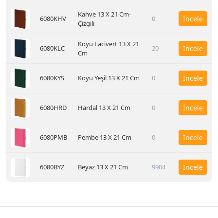
Kahve 13 X 21 Cm-
6080KHV
0
İncele
Çizgili
Koyu Lacivert 13 X 21
6080KLC
20
İncele
Cm
6080KYS
Koyu Yeşil 13 X 21 Cm
0
İncele
6080HRD
Hardal 13 X 21 Cm
0
İncele
6080PMB
Pembe 13 X 21 Cm
0
İncele
6080BYZ
Beyaz 13 X 21 Cm
9904
İncele