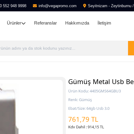
0 552 948 9998
info@vegapromo.com
Seyitnizam - Zeytinburnu /
Ürünler
Referanslar
Hakkımızda
İletişim
Gümüş Metal Usb Bel
Ürün Kodu: 4405GMS64GBU3
Renk: Gümüş
Ebat/Size: 64gb Usb 3.0
761,79 TL
Kdv Dahil : 914,15 TL