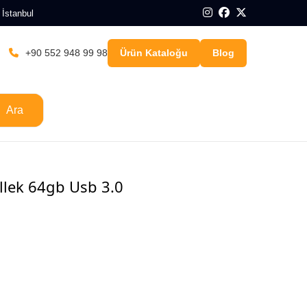
 İstanbul
+90 552 948 99 98
Ürün Kataloğu
Blog
Ara
lek 64gb Usb 3.0