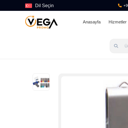
Dil Seçin
+9
Anasayfa
Hizmetler