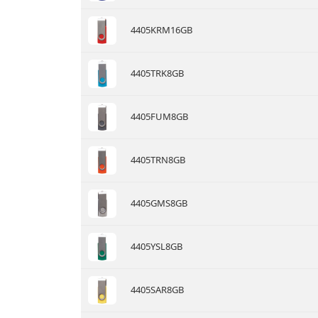
4405KRM16GB
4405TRK8GB
4405FUM8GB
4405TRN8GB
4405GMS8GB
4405YSL8GB
4405SAR8GB