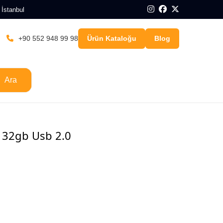
 İstanbul
+90 552 948 99 98
Ürün Kataloğu
Blog
Ara
k 32gb Usb 2.0