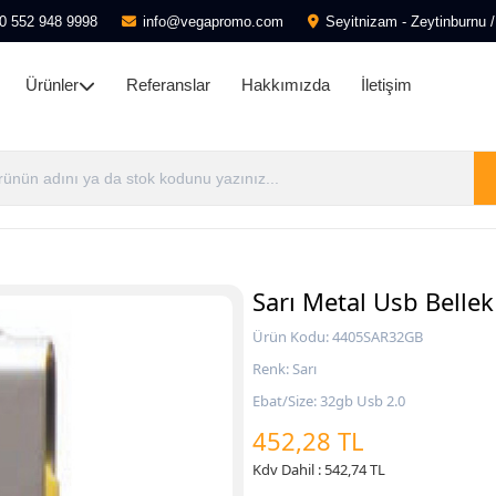
0 552 948 9998
info@vegapromo.com
Seyitnizam - Zeytinburnu /
Ürünler
Referanslar
Hakkımızda
İletişim
Sarı Metal Usb Belle
Ürün Kodu: 4405SAR32GB
Renk: Sarı
Ebat/Size: 32gb Usb 2.0
452,28 TL
Kdv Dahil : 542,74 TL