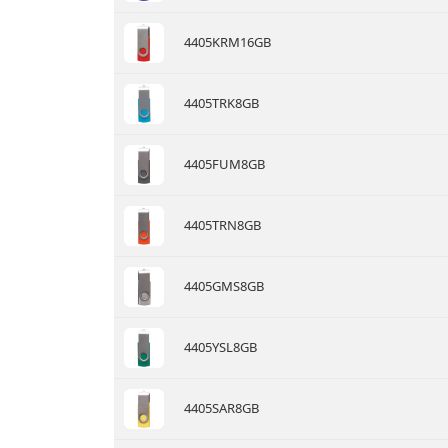
4405KRM16GB
4405TRK8GB
4405FUM8GB
4405TRN8GB
4405GMS8GB
4405YSL8GB
4405SAR8GB