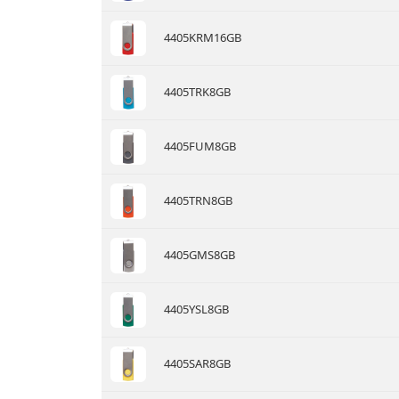
4405KRM16GB
4405TRK8GB
4405FUM8GB
4405TRN8GB
4405GMS8GB
4405YSL8GB
4405SAR8GB