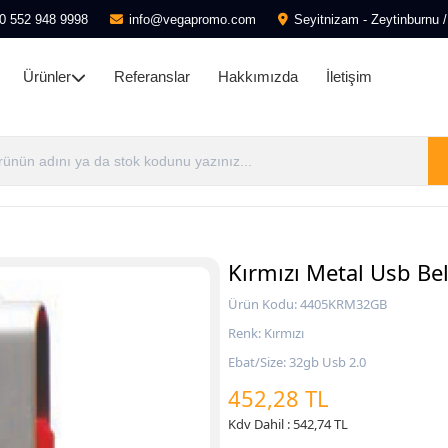
0 552 948 9998
info@vegapromo.com
Seyitnizam - Zeytinburnu /
Ürünler
Referanslar
Hakkımızda
İletişim
Kırmızı Metal Usb Be
Ürün Kodu: 4405KRM32GB
Renk: Kırmızı
Ebat/Size: 32gb Usb 2.0
452,28 TL
Kdv Dahil : 542,74 TL