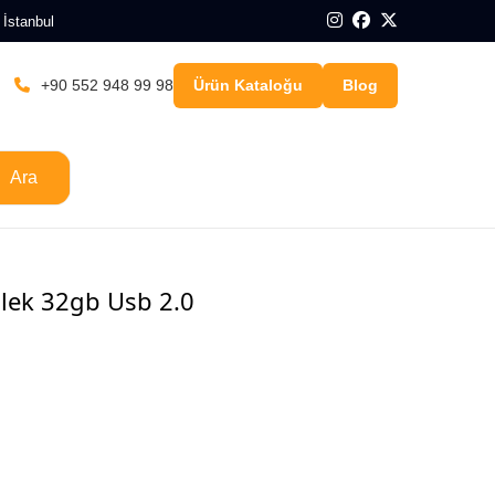
 İstanbul
+90 552 948 99 98
Ürün Kataloğu
Blog
Ara
llek 32gb Usb 2.0