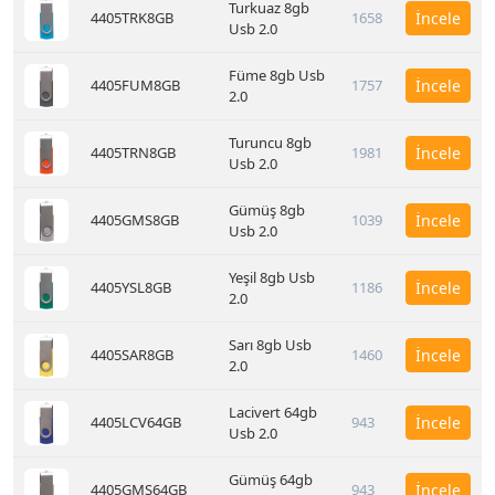
Turkuaz 8gb
4405TRK8GB
1658
İncele
Usb 2.0
Füme 8gb Usb
4405FUM8GB
1757
İncele
2.0
Turuncu 8gb
4405TRN8GB
1981
İncele
Usb 2.0
Gümüş 8gb
4405GMS8GB
1039
İncele
Usb 2.0
Yeşil 8gb Usb
4405YSL8GB
1186
İncele
2.0
Sarı 8gb Usb
4405SAR8GB
1460
İncele
2.0
Lacivert 64gb
4405LCV64GB
943
İncele
Usb 2.0
Gümüş 64gb
4405GMS64GB
943
İncele