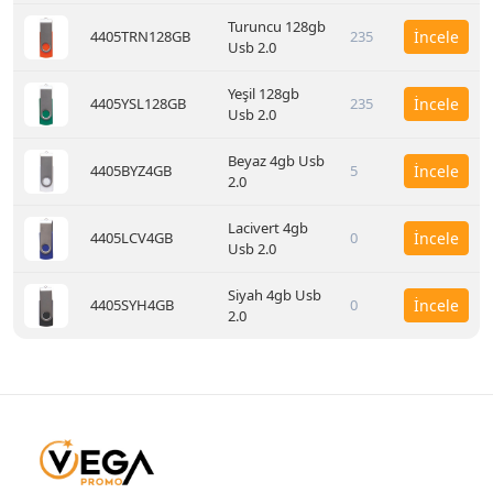
Turuncu 128gb
4405TRN128GB
235
İncele
Usb 2.0
Yeşil 128gb
4405YSL128GB
235
İncele
Usb 2.0
Beyaz 4gb Usb
4405BYZ4GB
5
İncele
2.0
Lacivert 4gb
4405LCV4GB
0
İncele
Usb 2.0
Siyah 4gb Usb
4405SYH4GB
0
İncele
2.0