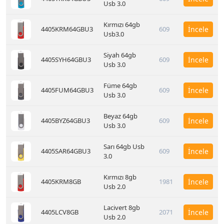
Usb 3.0
Kırmızı 64gb
4405KRM64GBU3
609
İncele
Usb3.0
Siyah 64gb
4405SYH64GBU3
609
İncele
Usb 3.0
Füme 64gb
4405FUM64GBU3
609
İncele
Usb 3.0
Beyaz 64gb
4405BYZ64GBU3
609
İncele
Usb 3.0
Sarı 64gb Usb
4405SAR64GBU3
609
İncele
3.0
Kırmızı 8gb
4405KRM8GB
1981
İncele
Usb 2.0
Lacivert 8gb
4405LCV8GB
2071
İncele
Usb 2.0