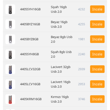
Siyah 16gb
4405SYH16GB
4232
İncele
Usb 2.0
Beyaz 16gb
4405BYZ16GB
4255
İncele
Usb 2.0
Beyaz 8gb Usb
4405BYZ8GB
1981
İncele
2.0
Siyah 8gb Usb
4405SYH8GB
2240
İncele
2.0
Lacivert 32gb
4405LCV32GB
2939
İncele
Usb 2.0
Lacivert 16gb
4405LCV16GB
2953
İncele
Usb 2.0
Kırmızı 16gb
4405KRM16GB
3746
İncele
Usb 2.0