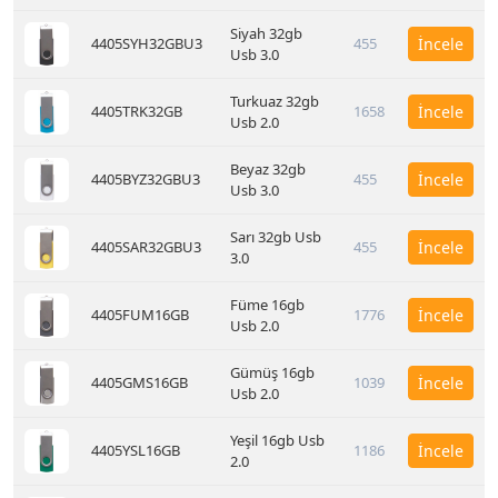
Siyah 32gb
4405SYH32GBU3
455
İncele
Usb 3.0
Turkuaz 32gb
4405TRK32GB
1658
İncele
Usb 2.0
Beyaz 32gb
4405BYZ32GBU3
455
İncele
Usb 3.0
Sarı 32gb Usb
4405SAR32GBU3
455
İncele
3.0
Füme 16gb
4405FUM16GB
1776
İncele
Usb 2.0
Gümüş 16gb
4405GMS16GB
1039
İncele
Usb 2.0
Yeşil 16gb Usb
4405YSL16GB
1186
İncele
2.0