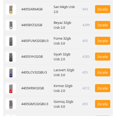
Sarı 64gb Usb
4405SAR64GB
943
İncele
2.0
Beyaz 32gb
4405BYZ32GB
4299
İncele
Usb 2.0
Füme 32gb
4405FUM32GBU3
455
İncele
Usb 3.0
Siyah 32gb
4405SYH32GB
4283
İncele
Usb 2.0
Lacivert 32gb
4405LCV32GBU3
455
İncele
Usb 3.0
Kırmızı 32gb
4405KRM32GB
4212
İncele
Usb 2.0
Gümüş 32gb
4405GMS32GBU3
455
İncele
Usb 3.0