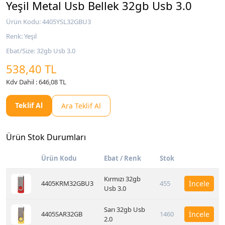
Yeşil Metal Usb Bellek 32gb Usb 3.0
Ürün Kodu: 4405YSL32GBU3
Renk: Yeşil
Ebat/Size: 32gb Usb 3.0
538,40 TL
Kdv Dahil : 646,08 TL
Teklif Al
Ara Teklif Al
Ürün Stok Durumları
Ürün Kodu
Ebat / Renk
Stok
Kırmızı 32gb
4405KRM32GBU3
455
İncele
Usb 3.0
Sarı 32gb Usb
4405SAR32GB
1460
İncele
2.0