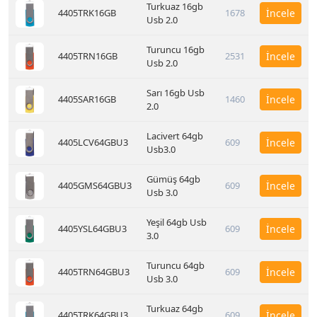
Turkuaz 16gb
4405TRK16GB
1678
İncele
Usb 2.0
Turuncu 16gb
4405TRN16GB
2531
İncele
Usb 2.0
Sarı 16gb Usb
4405SAR16GB
1460
İncele
2.0
Lacivert 64gb
4405LCV64GBU3
609
İncele
Usb3.0
Gümüş 64gb
4405GMS64GBU3
609
İncele
Usb 3.0
Yeşil 64gb Usb
4405YSL64GBU3
609
İncele
3.0
Turuncu 64gb
4405TRN64GBU3
609
İncele
Usb 3.0
Turkuaz 64gb
4405TRK64GBU3
609
İncele