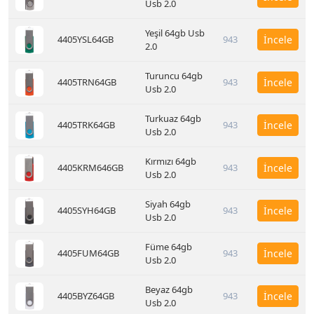
Usb 2.0
Yeşil 64gb Usb
4405YSL64GB
943
İncele
2.0
Turuncu 64gb
4405TRN64GB
943
İncele
Usb 2.0
Turkuaz 64gb
4405TRK64GB
943
İncele
Usb 2.0
Kırmızı 64gb
4405KRM646GB
943
İncele
Usb 2.0
Siyah 64gb
4405SYH64GB
943
İncele
Usb 2.0
Füme 64gb
4405FUM64GB
943
İncele
Usb 2.0
Beyaz 64gb
4405BYZ64GB
943
İncele
Usb 2.0