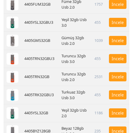
Füme 32gb
4405FUM32GB
1757
İncele
Usb 2.0
Yeşil 32gb Usb
4405YSL32GBU3
455
İncele
3.0
Gümüş 32gb
4405GMS32GB
1039
İncele
Usb 2.0
Turuncu 32gb
4405TRN32GBU3
455
İncele
Usb 3.0
Turuncu 32gb
4405TRN32GB
2531
İncele
Usb 2.0
Turkuaz 32gb
4405TRK32GBU3
455
İncele
Usb 3.0
Yeşil 32gb Usb
4405YSL32GB
1186
İncele
2.0
Beyaz 128gb
4405BYZ128GB
235
İncele