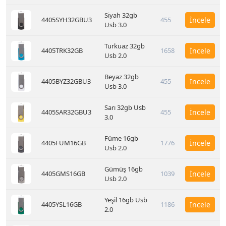
Siyah 32gb
4405SYH32GBU3
455
İncele
Usb 3.0
Turkuaz 32gb
4405TRK32GB
1658
İncele
Usb 2.0
Beyaz 32gb
4405BYZ32GBU3
455
İncele
Usb 3.0
Sarı 32gb Usb
4405SAR32GBU3
455
İncele
3.0
Füme 16gb
4405FUM16GB
1776
İncele
Usb 2.0
Gümüş 16gb
4405GMS16GB
1039
İncele
Usb 2.0
Yeşil 16gb Usb
4405YSL16GB
1186
İncele
2.0