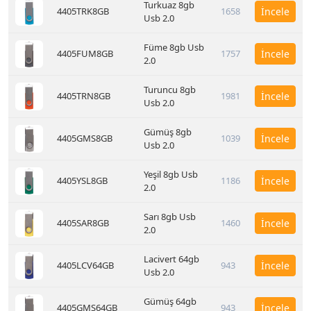
Turkuaz 8gb
4405TRK8GB
1658
İncele
Usb 2.0
Füme 8gb Usb
4405FUM8GB
1757
İncele
2.0
Turuncu 8gb
4405TRN8GB
1981
İncele
Usb 2.0
Gümüş 8gb
4405GMS8GB
1039
İncele
Usb 2.0
Yeşil 8gb Usb
4405YSL8GB
1186
İncele
2.0
Sarı 8gb Usb
4405SAR8GB
1460
İncele
2.0
Lacivert 64gb
4405LCV64GB
943
İncele
Usb 2.0
Gümüş 64gb
4405GMS64GB
943
İncele