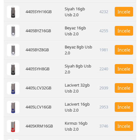
Siyah 16gb
4405SYH16GB
4232
İncele
Usb 2.0
Beyaz 16gb
4405BYZ16GB
4255
İncele
Usb 2.0
Beyaz 8gb Usb
4405BYZ8GB
1981
İncele
2.0
Siyah 8gb Usb
4405SYH8GB
2240
İncele
2.0
Lacivert 32gb
4405LCV32GB
2939
İncele
Usb 2.0
Lacivert 16gb
4405LCV16GB
2953
İncele
Usb 2.0
Kırmızı 16gb
4405KRM16GB
3746
İncele
Usb 2.0