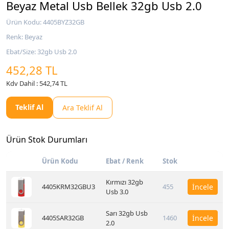
Beyaz Metal Usb Bellek 32gb Usb 2.0
Ürün Kodu: 4405BYZ32GB
Renk: Beyaz
Ebat/Size: 32gb Usb 2.0
452,28 TL
Kdv Dahil : 542,74 TL
Teklif Al
Ara Teklif Al
Ürün Stok Durumları
Ürün Kodu
Ebat / Renk
Stok
Kırmızı 32gb
4405KRM32GBU3
455
İncele
Usb 3.0
Sarı 32gb Usb
4405SAR32GB
1460
İncele
2.0