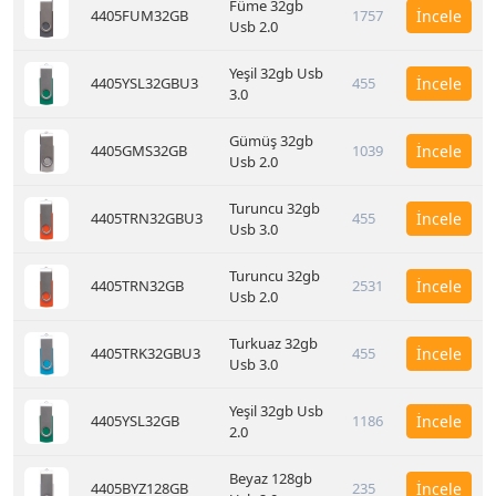
Füme 32gb
4405FUM32GB
1757
İncele
Usb 2.0
Yeşil 32gb Usb
4405YSL32GBU3
455
İncele
3.0
Gümüş 32gb
4405GMS32GB
1039
İncele
Usb 2.0
Turuncu 32gb
4405TRN32GBU3
455
İncele
Usb 3.0
Turuncu 32gb
4405TRN32GB
2531
İncele
Usb 2.0
Turkuaz 32gb
4405TRK32GBU3
455
İncele
Usb 3.0
Yeşil 32gb Usb
4405YSL32GB
1186
İncele
2.0
Beyaz 128gb
4405BYZ128GB
235
İncele