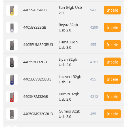
Sarı 64gb Usb
4405SAR64GB
943
İncele
2.0
Beyaz 32gb
4405BYZ32GB
4299
İncele
Usb 2.0
Füme 32gb
4405FUM32GBU3
455
İncele
Usb 3.0
Siyah 32gb
4405SYH32GB
4283
İncele
Usb 2.0
Lacivert 32gb
4405LCV32GBU3
455
İncele
Usb 3.0
Kırmızı 32gb
4405KRM32GB
4212
İncele
Usb 2.0
Gümüş 32gb
4405GMS32GBU3
455
İncele
Usb 3.0