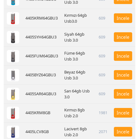
Usb 3.0
Kırmızı 64gb
4405KRM64GBU3
609
İncele
Usb3.0
Siyah 64gb
4405SYH64GBU3
609
İncele
Usb 3.0
Füme 64gb
4405FUM64GBU3
609
İncele
Usb 3.0
Beyaz 64gb
4405BYZ64GBU3
609
İncele
Usb 3.0
Sarı 64gb Usb
4405SAR64GBU3
609
İncele
3.0
Kırmızı 8gb
4405KRM8GB
1981
İncele
Usb 2.0
Lacivert 8gb
4405LCV8GB
2071
İncele
Usb 2.0