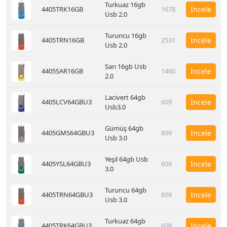
Turkuaz 16gb
4405TRK16GB
1678
İncele
Usb 2.0
Turuncu 16gb
4405TRN16GB
2531
İncele
Usb 2.0
Sarı 16gb Usb
4405SAR16GB
1460
İncele
2.0
Lacivert 64gb
4405LCV64GBU3
609
İncele
Usb3.0
Gümüş 64gb
4405GMS64GBU3
609
İncele
Usb 3.0
Yeşil 64gb Usb
4405YSL64GBU3
609
İncele
3.0
Turuncu 64gb
4405TRN64GBU3
609
İncele
Usb 3.0
Turkuaz 64gb
4405TRK64GBU3
609
İncele