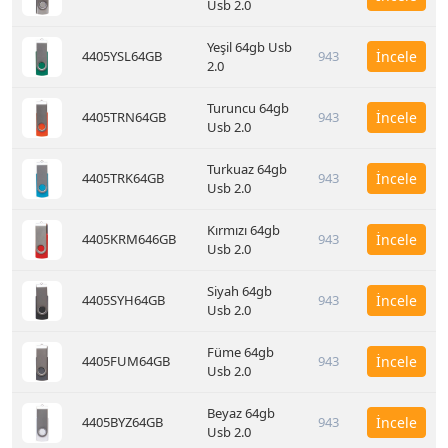
Usb 2.0
Yeşil 64gb Usb
4405YSL64GB
943
İncele
2.0
Turuncu 64gb
4405TRN64GB
943
İncele
Usb 2.0
Turkuaz 64gb
4405TRK64GB
943
İncele
Usb 2.0
Kırmızı 64gb
4405KRM646GB
943
İncele
Usb 2.0
Siyah 64gb
4405SYH64GB
943
İncele
Usb 2.0
Füme 64gb
4405FUM64GB
943
İncele
Usb 2.0
Beyaz 64gb
4405BYZ64GB
943
İncele
Usb 2.0