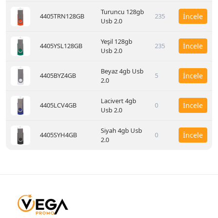
Turuncu 128gb
4405TRN128GB
235
İncele
Usb 2.0
Yeşil 128gb
4405YSL128GB
235
İncele
Usb 2.0
Beyaz 4gb Usb
4405BYZ4GB
5
İncele
2.0
Lacivert 4gb
4405LCV4GB
0
İncele
Usb 2.0
Siyah 4gb Usb
4405SYH4GB
0
İncele
2.0