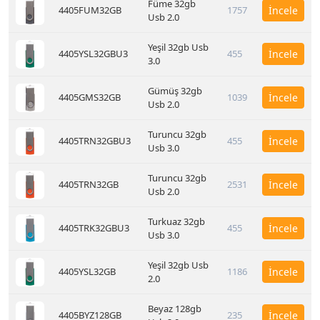
Füme 32gb
4405FUM32GB
1757
İncele
Usb 2.0
Yeşil 32gb Usb
4405YSL32GBU3
455
İncele
3.0
Gümüş 32gb
4405GMS32GB
1039
İncele
Usb 2.0
Turuncu 32gb
4405TRN32GBU3
455
İncele
Usb 3.0
Turuncu 32gb
4405TRN32GB
2531
İncele
Usb 2.0
Turkuaz 32gb
4405TRK32GBU3
455
İncele
Usb 3.0
Yeşil 32gb Usb
4405YSL32GB
1186
İncele
2.0
Beyaz 128gb
4405BYZ128GB
235
İncele