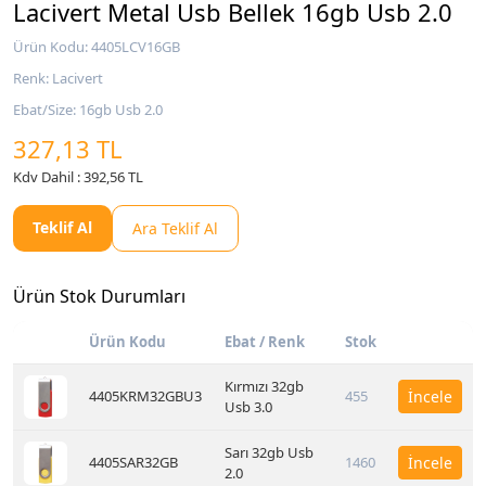
Lacivert Metal Usb Bellek 16gb Usb 2.0
Ürün Kodu: 4405LCV16GB
Renk: Lacivert
Ebat/Size: 16gb Usb 2.0
327,13 TL
Kdv Dahil : 392,56 TL
Teklif Al
Ara Teklif Al
Ürün Stok Durumları
Ürün Kodu
Ebat / Renk
Stok
Kırmızı 32gb
4405KRM32GBU3
455
İncele
Usb 3.0
Sarı 32gb Usb
4405SAR32GB
1460
İncele
2.0