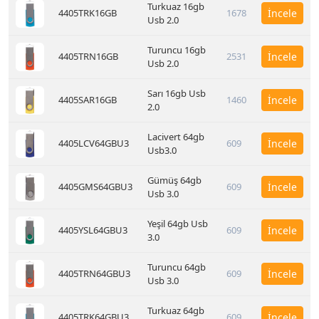
Turkuaz 16gb
4405TRK16GB
1678
İncele
Usb 2.0
Turuncu 16gb
4405TRN16GB
2531
İncele
Usb 2.0
Sarı 16gb Usb
4405SAR16GB
1460
İncele
2.0
Lacivert 64gb
4405LCV64GBU3
609
İncele
Usb3.0
Gümüş 64gb
4405GMS64GBU3
609
İncele
Usb 3.0
Yeşil 64gb Usb
4405YSL64GBU3
609
İncele
3.0
Turuncu 64gb
4405TRN64GBU3
609
İncele
Usb 3.0
Turkuaz 64gb
4405TRK64GBU3
609
İncele