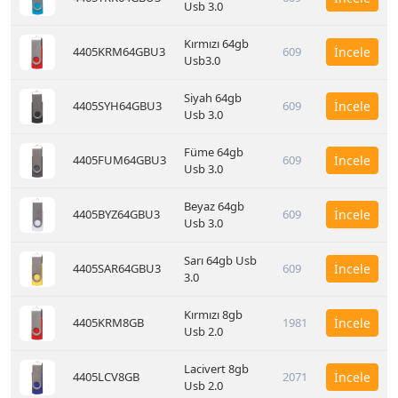
Usb 3.0
Kırmızı 64gb
4405KRM64GBU3
609
İncele
Usb3.0
Siyah 64gb
4405SYH64GBU3
609
İncele
Usb 3.0
Füme 64gb
4405FUM64GBU3
609
İncele
Usb 3.0
Beyaz 64gb
4405BYZ64GBU3
609
İncele
Usb 3.0
Sarı 64gb Usb
4405SAR64GBU3
609
İncele
3.0
Kırmızı 8gb
4405KRM8GB
1981
İncele
Usb 2.0
Lacivert 8gb
4405LCV8GB
2071
İncele
Usb 2.0