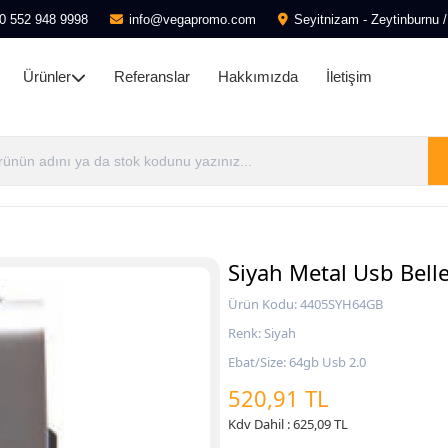
0 552 948 9998
info@vegapromo.com
Seyitnizam - Zeytinburnu /
Ürünler
Referanslar
Hakkımızda
İletişim
Siyah Metal Usb Bell
Ürün Kodu: 4405SYH64GB
Renk: Siyah
Ebat/Size: 64gb Usb 2.0
520,91 TL
Kdv Dahil : 625,09 TL