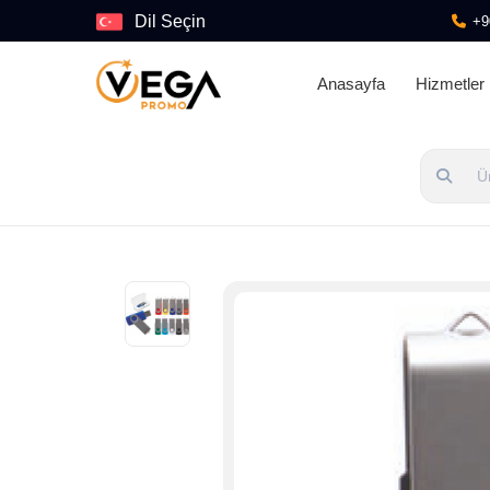
Dil Seçin
+9
Anasayfa
Hizmetler