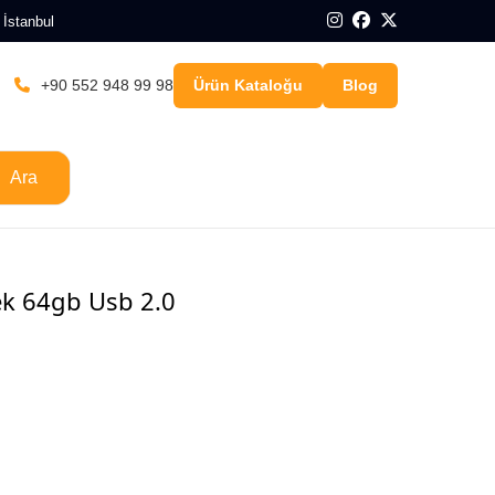
 İstanbul
+90 552 948 99 98
Ürün Kataloğu
Blog
Ara
ek 64gb Usb 2.0