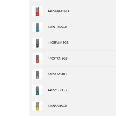
4405KRM16GB
4405TRK8GB
4405FUM8GB
4405TRN8GB
4405GMS8GB
4405YSL8GB
4405SAR8GB